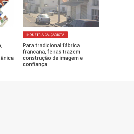
MÃO DE OBRA
INDÚSTRIA CALÇADISTA
Franca é líder
,
Para tradicional fábrica
empregos da in
francana, feiras trazem
no quadrimest
tânica
construção de imagem e
confiança