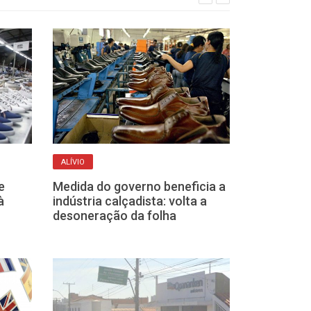
ALÍVIO
INDÚSTRIA CALÇAD
e
Medida do governo beneficia a
Feiras interna
à
indústria calçadista: volta a
calçados do p
desoneração da folha
devem gerar U