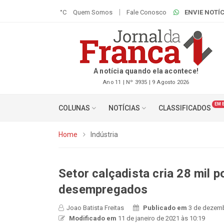
°C
Quem Somos
Fale Conosco
ENVIE NOTÍC
A notícia quando ela acontece!
Ano 11 | Nº 3935 | 9 Agosto 2026
EM 
COLUNAS
NOTÍCIAS
CLASSIFICADOS
Home
Indústria
Setor calçadista cria 28 mil
desempregados
Joao Batista Freitas
Publicado em
3 de dezemb
Modificado em
11 de janeiro de 2021 às 10:19