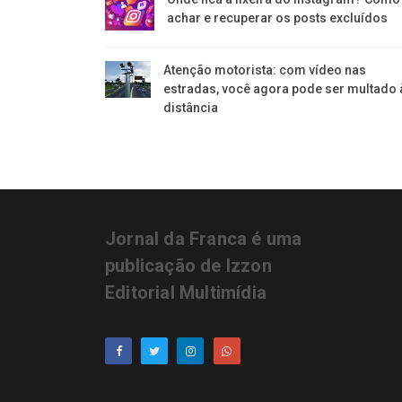
achar e recuperar os posts excluídos
Atenção motorista: com vídeo nas
estradas, você agora pode ser multado 
distância
Jornal da Franca é uma
publicação de Izzon
Editorial Multimídia