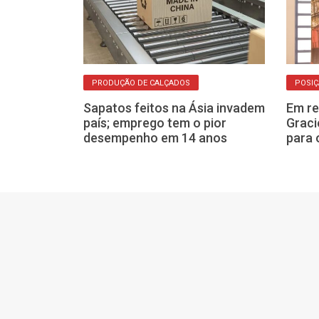
PRODUÇÃO DE CALÇADOS
POSI
leiros e
s contra
Sapatos feitos na Ásia invadem
Em re
país; emprego tem o pior
Graci
desempenho em 14 anos
para 