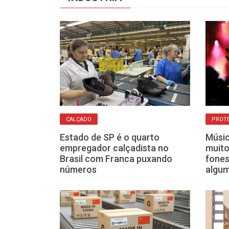
CALÇADO
PROTE
o: calçadistas
Estado de SP é o quarto
Músic
para receber
empregador calçadista no
muito
entina
Brasil com Franca puxando
fones
números
algu