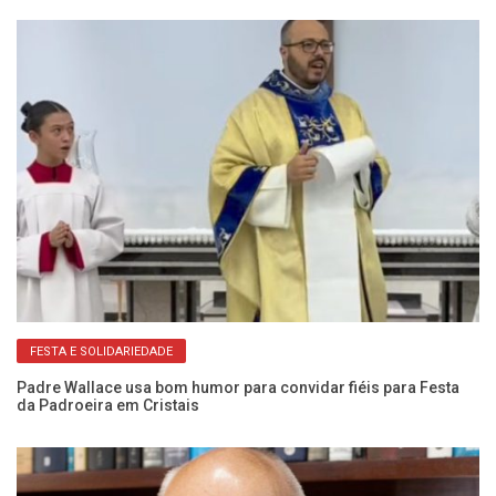
FESTA E SOLIDARIEDADE
da
Padre Wallace usa bom humor para convidar fiéis para Festa
Vo
da Padroeira em Cristais
o 