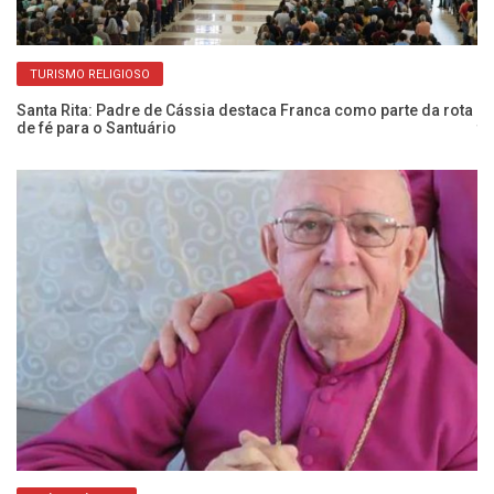
TURISMO RELIGIOSO
Santa Rita: Padre de Cássia destaca Franca como parte da rota
Bi
de fé para o Santuário
tr