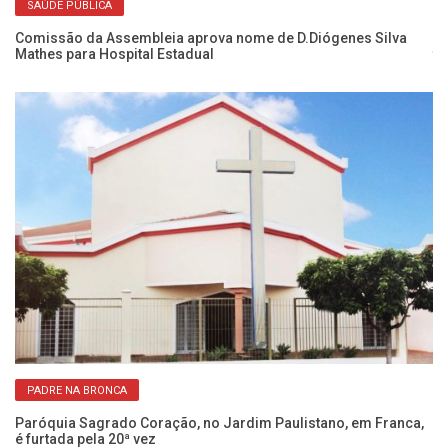
SAÚDE PÚBLICA
Comissão da Assembleia aprova nome de D.Diógenes Silva
No
Mathes para Hospital Estadual
t
PADRE NA BRONCA
as
Paróquia Sagrado Coração, no Jardim Paulistano, em Franca,
O 
é furtada pela 20ª vez
r