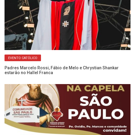
EVENTO CATÓLICO
Padres Marcelo Rossi, Fábio de Melo e Chrystian Shankar
Di
estarão no Hallel Franca
br