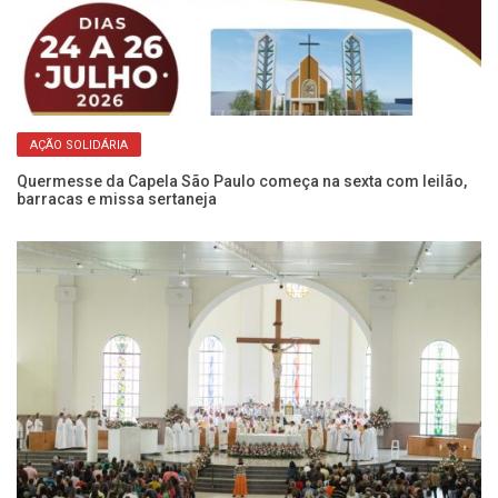
AÇÃO SOLIDÁRIA
Quermesse da Capela São Paulo começa na sexta com leilão,
Di
barracas e missa sertaneja
re