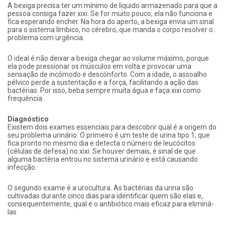
A bexiga precisa ter um mínimo de líquido armazenado para que a
pessoa consiga fazer xixi. Se for muito pouco, ela não funciona e
fica esperando encher. Na hora do aperto, a bexiga envia um sinal
para o sistema límbico, no cérebro, que manda o corpo resolver o
problema com urgência.
O ideal é não deixar a bexiga chegar ao volume máximo, porque
ela pode pressionar os músculos em volta e provocar uma
sensação de incômodo e desconforto. Com a idade, o assoalho
pélvico perde a sustentação e a força, facilitando a ação das
bactérias. Por isso, beba sempre muita água e faça xixi como
frequência.
Diagnóstico
Existem dois exames essenciais para descobrir qual é a origem do
seu problema urinário. O primeiro é um teste de urina tipo 1, que
fica pronto no mesmo dia e detecta o número de leucócitos
(células de defesa) no xixi. Se houver demais, é sinal de que
alguma bactéria entrou no sistema urinário e está causando
infecção.
O segundo exame é a urocultura. As bactérias da urina são
cultivadas durante cinco dias para identificar quem são elas e,
consequentemente, qual é o antibiótico mais eficaz para eliminá-
las