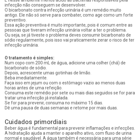
infecção não conseguem se desenvolver.
O bicarbonato contra infecção urinária é um remédio muito
antigo. Ele não só serve para combater, como age como um forte
preventivo.
Essa ação preventiva é muito importante, pois é comum entre as
pessoas que tiveram infecção urinária voltar a ter o problema.
Ou seja, se já tiveste o problema deves consumir bicarbonato de
sódio regularmente, pois isso vai praticamente zerar o risco de ter
infecção urinária.
O tratamento é simples:
Num copo com 200 mL de água, adicione uma colher (chá) de
bicarbonato de sódio.
Depois, acrescente umas gotinhas de limão.
Beba imediatamente.
Faça isso em jejum ou com o estômago vazio ao menos duas
horas antes de uma refeição.
Consuma este remédio por sete ou mais dias seguidos se for para
tratar uma infecção já instalada.
Se for para prevenir, consuma no máximo 15 dias.
Dê uma pausa de duas semanas e retome por mais duas.
Cuidados primordiais
Beber água é fundamental para prevenir inflamações e infecções.
A hidratação ajuda a manter o aparelho ativo, com fluxo de urina
normal e saudável. A água também é necessária para uma série