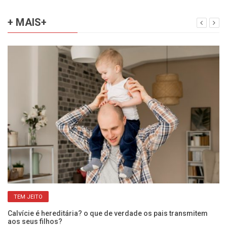
+ MAIS+
TEM JEITO
a
Calvície é hereditária? o que de verdade os pais transmitem
Vo
aos seus filhos?
o 