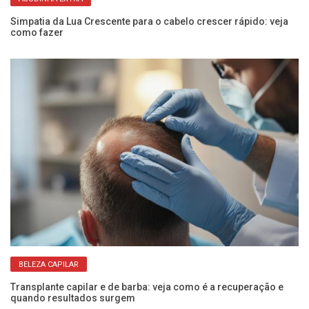
Simpatia da Lua Crescente para o cabelo crescer rápido: veja
o
como fazer
Sh
qu
BELEZA CAPILAR
Transplante capilar e de barba: veja como é a recuperação e
quando resultados surgem
Bo