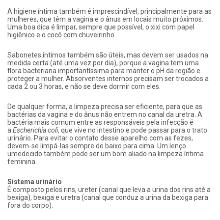
A higiene íntima também é imprescindível, principalmente para as
mulheres, que têm a vagina e o ânus em locais muito próximos.
Uma boa dica é limpar, sempre que possível, o xixi com papel
higiênico e o cocô com chuveirinho.
Sabonetes íntimos também são úteis, mas devem ser usados na
medida certa (até uma vez por dia), porque a vagina tem uma
flora bacteriana importantíssima para manter o pH da região e
proteger a mulher. Absorventes internos precisam ser trocados a
cada 2 ou 3 horas, e não se deve dormir com eles.
De qualquer forma, a limpeza precisa ser eficiente, para que as
bactérias da vagina e do ânus não entrem no canal da uretra. A
bactéria mais comum entre as responsáveis pela infecção é
a
Escherichia coli
, que vive no intestino e pode passar para o trato
urinário. Para evitar o contato desse aparelho com as fezes,
devem-se limpá-las sempre de baixo para cima. Um lenço
umedecido também pode ser um bom aliado na limpeza íntima
feminina.
Sistema urinário
É composto pelos rins, ureter (canal que leva a urina dos rins até a
bexiga), bexiga e uretra (canal que conduz a urina da bexiga para
fora do corpo).