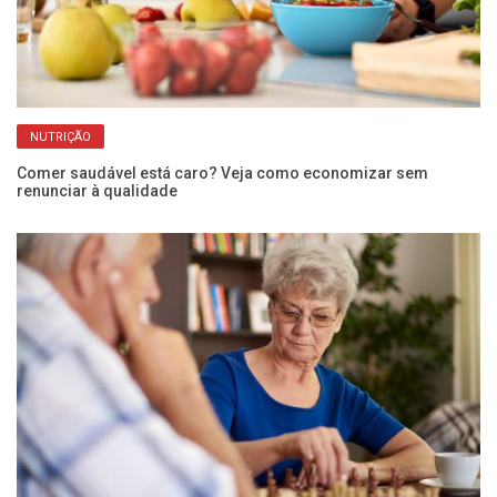
NUTRIÇÃO
Comer saudável está caro? Veja como economizar sem
ta
renunciar à qualidade
Fr
a 