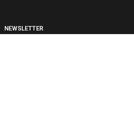
NEWSLETTER
cadastrar
Copyright © 2015-2026 Todos os direitos reservados ao Jornal da