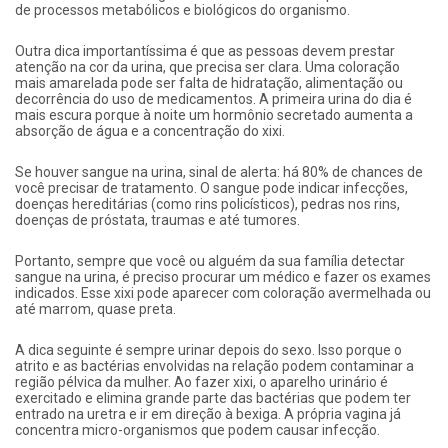
de processos metabólicos e biológicos do organismo.
Outra dica importantíssima é que as pessoas devem prestar
atenção na cor da urina, que precisa ser clara. Uma coloração
mais amarelada pode ser falta de hidratação, alimentação ou
decorrência do uso de medicamentos. A primeira urina do dia é
mais escura porque à noite um hormônio secretado aumenta a
absorção de água e a concentração do xixi.
Se houver sangue na urina, sinal de alerta: há 80% de chances de
você precisar de tratamento. O sangue pode indicar infecções,
doenças hereditárias (como rins policísticos), pedras nos rins,
doenças de próstata, traumas e até tumores.
Portanto, sempre que você ou alguém da sua família detectar
sangue na urina, é preciso procurar um médico e fazer os exames
indicados. Esse xixi pode aparecer com coloração avermelhada ou
até marrom, quase preta.
A dica seguinte é sempre urinar depois do sexo. Isso porque o
atrito e as bactérias envolvidas na relação podem contaminar a
região pélvica da mulher. Ao fazer xixi, o aparelho urinário é
exercitado e elimina grande parte das bactérias que podem ter
entrado na uretra e ir em direção à bexiga. A própria vagina já
concentra micro-organismos que podem causar infecção.