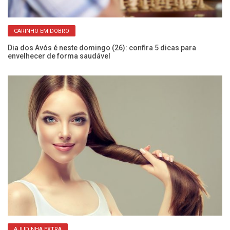
CARINHO EM DOBRO
Dia dos Avós é neste domingo (26): confira 5 dicas para
envelhecer de forma saudável
Va
es
AJUDINHA EXTRA