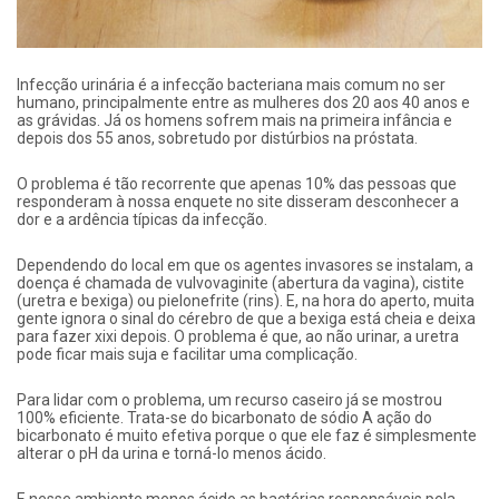
Infecção urinária é a infecção bacteriana mais comum no ser
humano, principalmente entre as mulheres dos 20 aos 40 anos e
as grávidas. Já os homens sofrem mais na primeira infância e
depois dos 55 anos, sobretudo por distúrbios na próstata.
O problema é tão recorrente que apenas 10% das pessoas que
responderam à nossa enquete no site disseram desconhecer a
dor e a ardência típicas da infecção.
Dependendo do local em que os agentes invasores se instalam, a
doença é chamada de vulvovaginite (abertura da vagina), cistite
(uretra e bexiga) ou pielonefrite (rins). E, na hora do aperto, muita
gente ignora o sinal do cérebro de que a bexiga está cheia e deixa
para fazer xixi depois. O problema é que, ao não urinar, a uretra
pode ficar mais suja e facilitar uma complicação.
Para lidar com o problema, um recurso caseiro já se mostrou
100% eficiente. Trata-se do bicarbonato de sódio A ação do
bicarbonato é muito efetiva porque o que ele faz é simplesmente
alterar o pH da urina e torná-lo menos ácido.
E nesse ambiente menos ácido as bactérias responsáveis pela