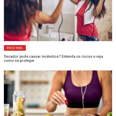
RISCO REAL
Secador pode causar incêndios? Entenda os riscos e veja
como se proteger
Ex
c