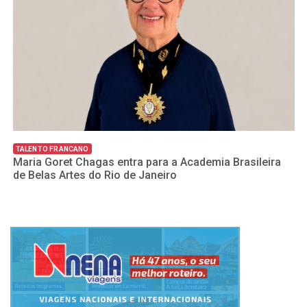
C
E
p
TALENTO FRANCANO
Maria Goret Chagas entra para a Academia Brasileira
de Belas Artes do Rio de Janeiro