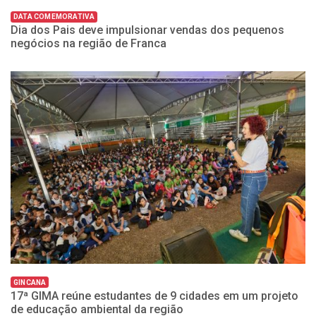
DATA COMEMORATIVA
D
Dia dos Pais deve impulsionar vendas dos pequenos
D
negócios na região de Franca
n
GINCANA
G
o
17ª GIMA reúne estudantes de 9 cidades em um projeto
1
de educação ambiental da região
d