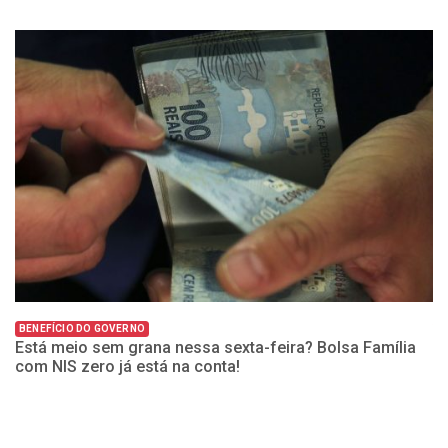
BENEFÍCIO DO GOVERNO
B
Está meio sem grana nessa sexta-feira? Bolsa Família
E
com NIS zero já está na conta!
co