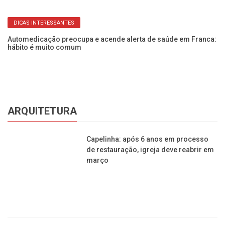
DICAS INTERESSANTES
Automedicação preocupa e acende alerta de saúde em Franca:
Bu
hábito é muito comum
ro
ARQUITETURA
Capelinha: após 6 anos em processo
de restauração, igreja deve reabrir em
março