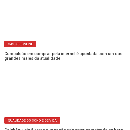
GASTOS ONLINE
io
Compulsão em comprar pela internet é apontada com um dos
Ma
grandes males da atualidade
d
QUALIDADE DO SONO E DE VIDA