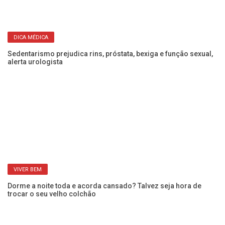
DICA MÉDICA
e o
Sedentarismo prejudica rins, próstata, bexiga e função sexual,
Ca
alerta urologista
co
VIVER BEM
Dorme a noite toda e acorda cansado? Talvez seja hora de
Mc
trocar o seu velho colchão
c