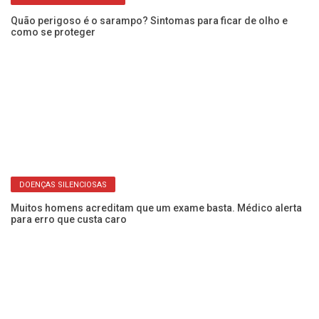
e
Quão perigoso é o sarampo? Sintomas para ficar de olho e
“M
como se proteger
po
DOENÇAS SILENCIOSAS
Muitos homens acreditam que um exame basta. Médico alerta
Qu
para erro que custa caro
si