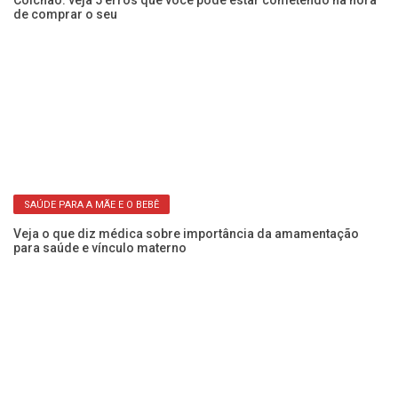
as
Colchão: veja 5 erros que você pode estar cometendo na hora
Cã
de comprar o seu
mu
SAÚDE PARA A MÃE E O BEBÊ
5
Veja o que diz médica sobre importância da amamentação
Fr
para saúde e vínculo materno
a