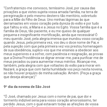
“Confraternizo-me convosco, terníssimo José, por causa das
privações a que vistes sujeita vossa amada família, na terra de
peregrinação e pelo mesmo desterro tão meritório, sobretudo
para a Mãe do Filho de Deus. Uno minhas lágrimas às que
derramastes em vosso coração pela dureza do exílio e por tudo
que faltou a vós, a Maria e a Jesus no Egito. Vossa família que é a
família de Deus, tão paciente, e eu me queixo de qualquer
pequena e insignificante mortificação, ainda que necessária! Ó
meu querido José, pela alegria imensa que inundou vosso coração
quando Jesus, pela primeira vez, vos deu o doce nome de Pai, e
pela sujeição com que pela primeira vez vos prestou homenagem
de sua obediência, suplico-vos que me ensineis a obedecer aos
meus superiores e a sofrer, com paciência e resignação, as provas
que a Divina Providência se dignar enviar-me, para purificar-me de
meus pecados ou para aumentar meus méritos. Alcançai-me,
também, pela alegria com que voltastes do exílio para morar em
Nazaré, a graça que com tanta humildade vos peço nesta novena,
se não houver prejuízo de minha salvação. Amém. (Peça a graça
que deseja alcançar).”
9º dia da novena de São José
“Ó José, chamado por Jesus com o nome de pai, que dor e
tormento indizível seria para vosso coração amorosíssimo, ter
perdido Jesus, com o qual estavam todas as afeições de vossa