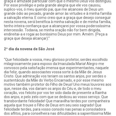
graça e amizade particular com que o mesmo Deus vos distinguiu.
Por esse privilégio e pela grande alegria que ele vos causou,
suplico-vos, ó meu querido pai, que me alcanceis de Deus um
grande ódio ao pecado, grande amor às virtudes e à minha família
a salvação eterna. E como creio que a graça que desejo conseguir
nesta novena, será benéfica à minha salvação e de minha família,
tenho inteira confiança que a alcançarei por vossa poderosíssima
intercessão. Todavia, se minha oração não for bem dirigida,
endireitai-a e rogai ao boníssimo Deus por mim. Amém. (Peça a
graça que deseja alcançar).”
2º dia da novena de São José
“Que felicidade a vossa, meu glorioso protetor, serdes escolhido
milagrosamente para esposo da Imaculada Maria! Alegro-me
convosco pela satisfação imensa que experimentastes, naquele
dia feliz, quando associastes vossa sorte à da Mãe de Jesus
Cristo. Que admiração vos teriam os santos anjos, por serdes o
sustentáculo da Mãe do Verbo Encarnado, e por esse mesmo
motivo também protetor do Filho de Deus! Uno meus louvores aos
que, nesse dia, vos dariam os anjos do Céu e, de todo o meu
coração, vos felicito por vos ter sido dada de presente a Rainha
dos anjos, e pelo zelo com que se dedicou ao vosso serviço. Que
transbordante felicidade! Que maravilha terdes por companheira
aquela que trouxe o Filho de Deus em seu seio sagrado! Que
felicidade terdes, para vosso consolo nas penas a consoladora
dos aflitos, para conselheira nas dificuldades a sapientíssima Mãe