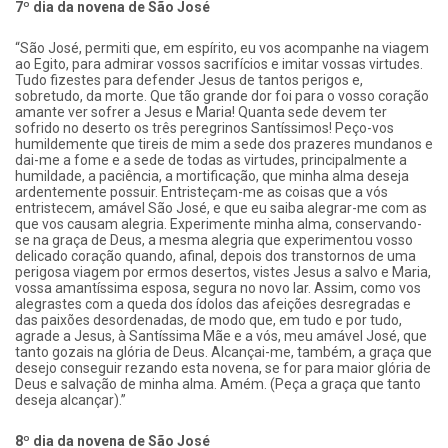
7º dia da novena de São José
“São José, permiti que, em espírito, eu vos acompanhe na viagem
ao Egito, para admirar vossos sacrifícios e imitar vossas virtudes.
Tudo fizestes para defender Jesus de tantos perigos e,
sobretudo, da morte. Que tão grande dor foi para o vosso coração
amante ver sofrer a Jesus e Maria! Quanta sede devem ter
sofrido no deserto os três peregrinos Santíssimos! Peço-vos
humildemente que tireis de mim a sede dos prazeres mundanos e
dai-me a fome e a sede de todas as virtudes, principalmente a
humildade, a paciência, a mortificação, que minha alma deseja
ardentemente possuir. Entristeçam-me as coisas que a vós
entristecem, amável São José, e que eu saiba alegrar-me com as
que vos causam alegria. Experimente minha alma, conservando-
se na graça de Deus, a mesma alegria que experimentou vosso
delicado coração quando, afinal, depois dos transtornos de uma
perigosa viagem por ermos desertos, vistes Jesus a salvo e Maria,
vossa amantíssima esposa, segura no novo lar. Assim, como vos
alegrastes com a queda dos ídolos das afeições desregradas e
das paixões desordenadas, de modo que, em tudo e por tudo,
agrade a Jesus, à Santíssima Mãe e a vós, meu amável José, que
tanto gozais na glória de Deus. Alcançai-me, também, a graça que
desejo conseguir rezando esta novena, se for para maior glória de
Deus e salvação de minha alma. Amém. (Peça a graça que tanto
deseja alcançar).”
8º dia da novena de São José