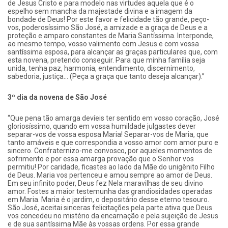
de Jesus Cristo e para modelo nas virtudes aquela que é o
espelho sem mancha da majestade divina e a imagem da
bondade de Deus! Por este favor e felicidade tão grande, peço-
vos, poderosíssimo São José, a amizade e a graça de Deus e a
proteção e amparo constantes de Maria Santíssima. Interponde,
ao mesmo tempo, vosso valimento com Jesus e com vossa
santíssima esposa, para alcançar as graças particulares que, com
esta novena, pretendo conseguir. Para que minha família seja
unida, tenha paz, harmonia, entendimento, discernimento,
sabedoria, justiça… (Peça a graça que tanto deseja alcançar).”
3º dia da novena de São José
“Que pena tão amarga devíeis ter sentido em vosso coração, José
gloriosíssimo, quando em vossa humildade julgastes dever
separar-vos de vossa esposa Maria! Separar-vos de Maria, que
tanto amáveis e que correspondia a vosso amor com amor puro e
sincero. Confraternizo-me convosco, por aqueles momentos de
sofrimento e por essa amarga provação que o Senhor vos
permitiu! Por caridade, ficastes ao lado da Mãe do unigênito Filho
de Deus. Maria vos pertenceu e amou sempre ao amor de Deus.
Em seu infinito poder, Deus fez Nela maravilhas de seu divino
amor. Fostes a maior testemunha das grandiosidades operadas
em Maria. Maria é o jardim, o depositário desse eterno tesouro.
São José, aceitai sinceras felicitações pela parte ativa que Deus
vos concedeu no mistério da encarnação e pela sujeição de Jesus
e de sua santíssima Mãe às vossas ordens. Por essa grande