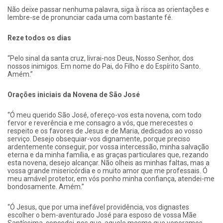
Não deixe passar nenhuma palavra, siga à risca as orientações e
lembre-se de pronunciar cada uma com bastante fé.
Reze todos os dias
“Pelo sinal da santa cruz, livrai-nos Deus, Nosso Senhor, dos
nossos inimigos. Em nome do Pai, do Filho e do Espírito Santo.
Amém.”
Orações iniciais da Novena de São José
“Ó meu querido São José, ofereço-vos esta novena, com todo
fervor e reverência e me consagro a vós, que merecestes o
respeito e os favores de Jesus e de Maria, dedicados ao vosso
serviço. Desejo obsequiar-vos dignamente, porque preciso
ardentemente conseguir, por vossa intercessão, minha salvação
eterna e da minha família, e as graças particulares que, rezando
esta novena, desejo alcançar. Não olheis as minhas faltas, mas a
vossa grande misericórdia e o muito amor que me professais. Ó
meu amável protetor, em vós ponho minha confiança, atendei-me
bondosamente. Amém.”
“Ó Jesus, que por uma inefável providência, vos dignastes
escolher o bem-aventurado José para esposo de vossa Mãe
Santíssima, concedei-nos que, aquele mesmo que veneramos