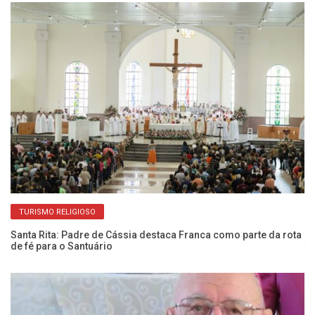
TURISMO RELIGIOSO
Santa Rita: Padre de Cássia destaca Franca como parte da rota
Bi
de fé para o Santuário
tr