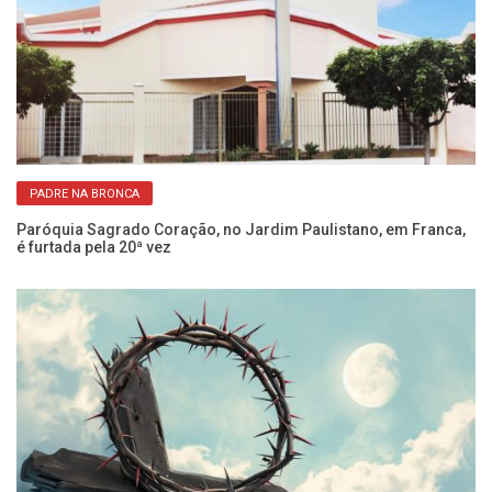
PADRE NA BRONCA
as
Paróquia Sagrado Coração, no Jardim Paulistano, em Franca,
O 
é furtada pela 20ª vez
r