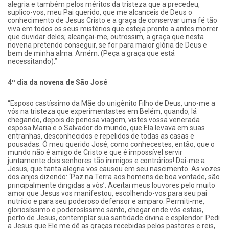
alegria e também pelos méritos da tristeza que a precedeu,
suplico-vos, meu Pai querido, que me alcanceis de Deus o
conhecimento de Jesus Cristo e a graça de conservar uma fé tão
viva em todos os seus mistérios que esteja pronto a antes morrer
que duvidar deles; alcançai-me, outrossim, a graça que nesta
novena pretendo conseguir, se for para maior glória de Deus e
bem de minha alma. Amém. (Peça a graça que está
necessitando).”
4º dia da novena de São José
“Esposo castíssimo da Mãe do unigênito Filho de Deus, uno-me a
vós na tristeza que experimentastes em Belém, quando, lá
chegando, depois de penosa viagem, vistes vossa venerada
esposa Maria e o Salvador do mundo, que Ela levava em suas
entranhas, desconhecidos e repelidos de todas as casas e
pousadas. Ó meu querido José, como conhecestes, então, que o
mundo não é amigo de Cristo e que é impossível servir
juntamente dois senhores tão inimigos e contrários! Dai-me a
Jesus, que tanta alegria vos causou em seu nascimento. As vozes
dos anjos dizendo: ‘Paz na Terra aos homens de boa vontade, são
principalmente dirigidas a vós’. Aceitai meus louvores pelo muito
amor que Jesus vos manifestou, escolhendo-vos para seu pai
nutrício e para seu poderoso defensor e amparo. Permiti-me,
gloriosíssimo e poderosíssimo santo, chegar onde vós estais,
perto de Jesus, contemplar sua santidade divina e esplendor. Pedi
a Jesus que Ele me dê as graças recebidas pelos pastores e reis,