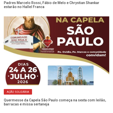
Padres Marcelo Rossi, Fábio de Melo e Chrystian Shankar
Di
estarão no Hallel Franca
br
AÇÃO SOLIDÁRIA
Quermesse da Capela São Paulo começa na sexta com leilão,
Di
barracas e missa sertaneja
re