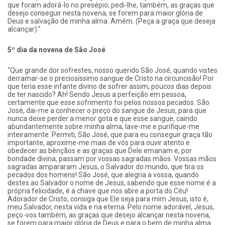
que foram adorá-lo no presépio; pedi-lhe, também, as graças que
desejo conseguir nesta novena, se forem para maior glória de
Deus e salvação de minha alma. Amém. (Peça a graça que deseja
alcançar).”
5º dia da novena de São José
“Que grande dor sofrestes, nosso querido São José, quando vistes
derramar-se o preciosíssimo sangue de Cristo na circuncisão! Por
que teria esse infante divino de sofrer assim, poucos dias depois
de ter nascido? Ah! Sendo Jesus a perfeição em pessoa,
certamente que esse sofrimento foi pelos nossos pecados. São
José, dai-me a conhecer o preço do sangue de Jesus, para que
nunca deixe perder a menor gota e que esse sangue, caindo
abundantemente sobre minha alma, lave-me e purifique-me
inteiramente. Permiti, São José, que para eu conseguir graça tão
importante, aproxime-me mais de vós para ouvir atento e
obedecer as bênçãos e as graças que Dele emanam e, por
bondade divina, passam por vossas sagradas mãos. Vossas mãos
sagradas ampararam Jesus, o Salvador do mundo, que tira os
pecados dos homens! São José, que alegria a vossa, quando
destes ao Salvador o nome de Jesus, sabendo que esse nome é a
própria felicidade, é a chave que nos abre a porta do Céu!
Adorador de Cristo, consiga que Ele seja para mim Jesus, isto é,
meu Salvador, nesta vida e na eterna. Pelo nome adorável, Jesus,
peço-vos também, as graças que desejo alcançar nesta novena,
se forem para maior glória de Deus e para o bem de minha alma.