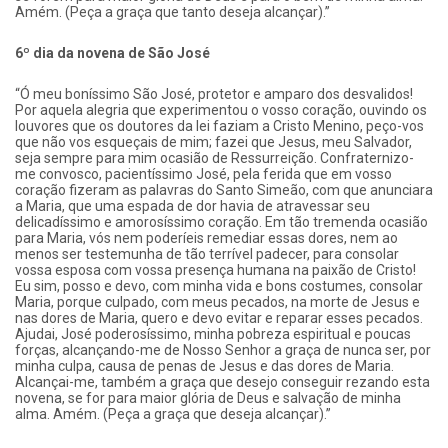
Amém. (Peça a graça que tanto deseja alcançar).”
6º dia da novena de São José
“Ó meu boníssimo São José, protetor e amparo dos desvalidos!
Por aquela alegria que experimentou o vosso coração, ouvindo os
louvores que os doutores da lei faziam a Cristo Menino, peço-vos
que não vos esqueçais de mim; fazei que Jesus, meu Salvador,
seja sempre para mim ocasião de Ressurreição. Confraternizo-
me convosco, pacientíssimo José, pela ferida que em vosso
coração fizeram as palavras do Santo Simeão, com que anunciara
a Maria, que uma espada de dor havia de atravessar seu
delicadíssimo e amorosíssimo coração. Em tão tremenda ocasião
para Maria, vós nem poderíeis remediar essas dores, nem ao
menos ser testemunha de tão terrível padecer, para consolar
vossa esposa com vossa presença humana na paixão de Cristo!
Eu sim, posso e devo, com minha vida e bons costumes, consolar
Maria, porque culpado, com meus pecados, na morte de Jesus e
nas dores de Maria, quero e devo evitar e reparar esses pecados.
Ajudai, José poderosíssimo, minha pobreza espiritual e poucas
forças, alcançando-me de Nosso Senhor a graça de nunca ser, por
minha culpa, causa de penas de Jesus e das dores de Maria.
Alcançai-me, também a graça que desejo conseguir rezando esta
novena, se for para maior glória de Deus e salvação de minha
alma. Amém. (Peça a graça que deseja alcançar).”