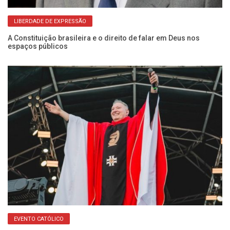
LIBERDADE DE EXPRESSÃO
a
A Constituição brasileira e o direito de falar em Deus nos
Fr
espaços públicos
Do
EVENTO CATÓLICO