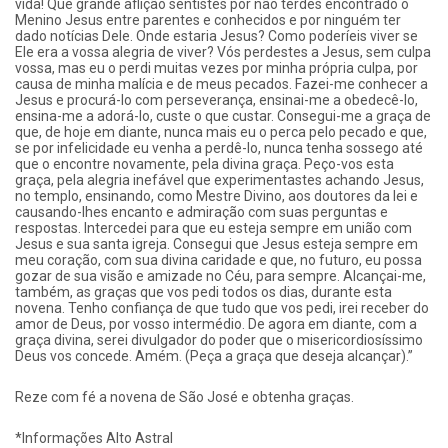
vida! Que grande aflição sentistes por não terdes encontrado o
Menino Jesus entre parentes e conhecidos e por ninguém ter
dado notícias Dele. Onde estaria Jesus? Como poderíeis viver se
Ele era a vossa alegria de viver? Vós perdestes a Jesus, sem culpa
vossa, mas eu o perdi muitas vezes por minha própria culpa, por
causa de minha malícia e de meus pecados. Fazei-me conhecer a
Jesus e procurá-lo com perseverança, ensinai-me a obedecê-lo,
ensina-me a adorá-lo, custe o que custar. Consegui-me a graça de
que, de hoje em diante, nunca mais eu o perca pelo pecado e que,
se por infelicidade eu venha a perdê-lo, nunca tenha sossego até
que o encontre novamente, pela divina graça. Peço-vos esta
graça, pela alegria inefável que experimentastes achando Jesus,
no templo, ensinando, como Mestre Divino, aos doutores da lei e
causando-lhes encanto e admiração com suas perguntas e
respostas. Intercedei para que eu esteja sempre em união com
Jesus e sua santa igreja. Consegui que Jesus esteja sempre em
meu coração, com sua divina caridade e que, no futuro, eu possa
gozar de sua visão e amizade no Céu, para sempre. Alcançai-me,
também, as graças que vos pedi todos os dias, durante esta
novena. Tenho confiança de que tudo que vos pedi, irei receber do
amor de Deus, por vosso intermédio. De agora em diante, com a
graça divina, serei divulgador do poder que o misericordiosíssimo
Deus vos concede. Amém. (Peça a graça que deseja alcançar).”
Reze com fé a novena de São José e obtenha graças.
*Informações Alto Astral