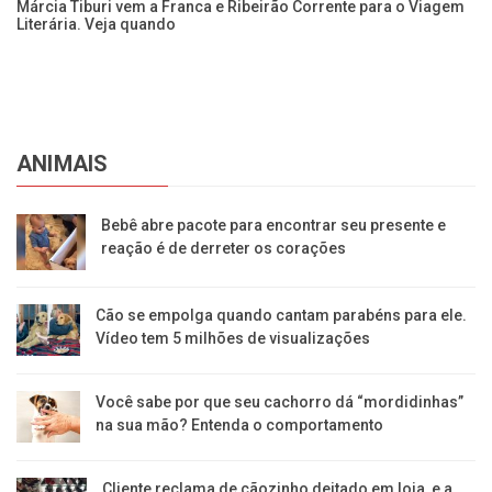
lo
Márcia Tiburi vem a Franca e Ribeirão Corrente para o Viagem
Ca
Literária. Veja quando
qu
ANIMAIS
Bebê abre pacote para encontrar seu presente e
reação é de derreter os corações
Cão se empolga quando cantam parabéns para ele.
Vídeo tem 5 milhões de visualizações
Você sabe por que seu cachorro dá “mordidinhas”
na sua mão? Entenda o comportamento
Cliente reclama de cãozinho deitado em loja, e a