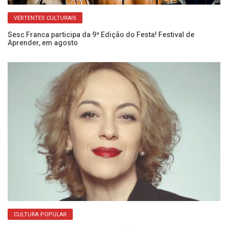
VERTENTES CULTURAIS
Sesc Franca participa da 9ª Edição do Festa! Festival de
Ve
Aprender, em agosto
Ac
CULTURA POPULAR