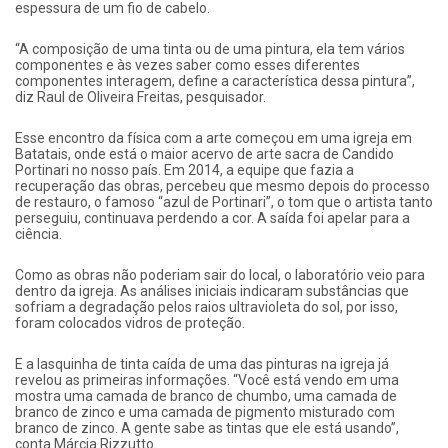
espessura de um fio de cabelo.
“A composição de uma tinta ou de uma pintura, ela tem vários
componentes e às vezes saber como esses diferentes
componentes interagem, define a característica dessa pintura”,
diz Raul de Oliveira Freitas, pesquisador.
Esse encontro da física com a arte começou em uma igreja em
Batatais, onde está o maior acervo de arte sacra de Candido
Portinari no nosso país. Em 2014, a equipe que fazia a
recuperação das obras, percebeu que mesmo depois do processo
de restauro, o famoso “azul de Portinari”, o tom que o artista tanto
perseguiu, continuava perdendo a cor. A saída foi apelar para a
ciência.
Como as obras não poderiam sair do local, o laboratório veio para
dentro da igreja. As análises iniciais indicaram substâncias que
sofriam a degradação pelos raios ultravioleta do sol, por isso,
foram colocados vidros de proteção.
E a lasquinha de tinta caída de uma das pinturas na igreja já
revelou as primeiras informações. “Você está vendo em uma
mostra uma camada de branco de chumbo, uma camada de
branco de zinco e uma camada de pigmento misturado com
branco de zinco. A gente sabe as tintas que ele está usando”,
conta Márcia Rizzutto.