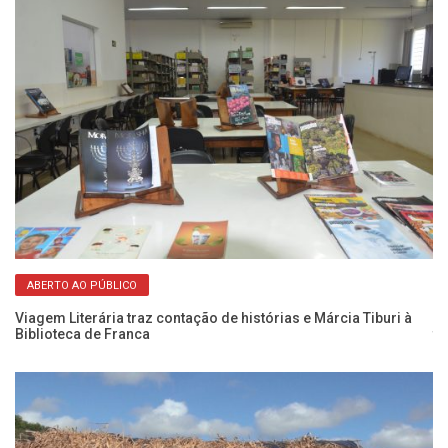
ABERTO AO PÚBLICO
Viagem Literária traz contação de histórias e Márcia Tiburi à
Pr
Biblioteca de Franca
te