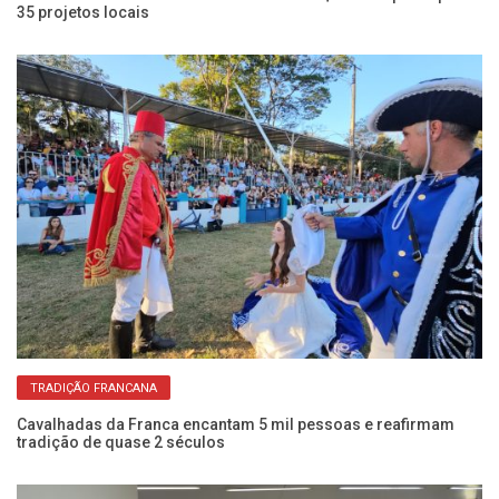
35 projetos locais
S
TRADIÇÃO FRANCANA
e
Cavalhadas da Franca encantam 5 mil pessoas e reafirmam
Ve
tradição de quase 2 séculos
ag