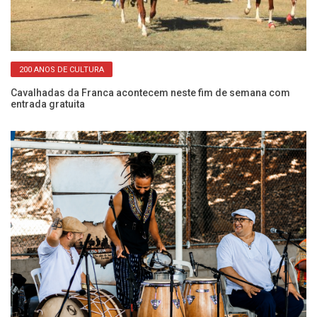
200 ANOS DE CULTURA
s
Cavalhadas da Franca acontecem neste fim de semana com
Pr
entrada gratuita
pe