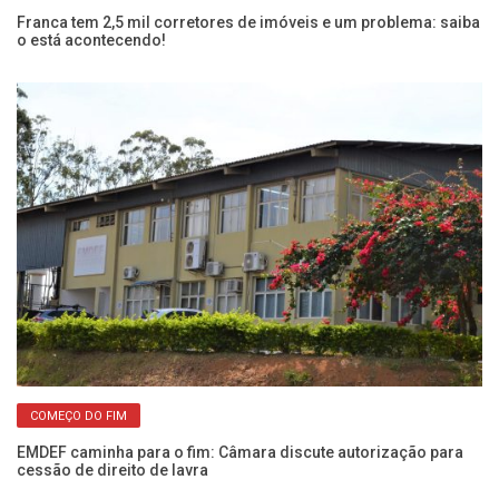
Franca tem 2,5 mil corretores de imóveis e um problema: saiba
Câ
o está acontecendo!
pr
COMEÇO DO FIM
EMDEF caminha para o fim: Câmara discute autorização para
Ro
cessão de direito de lavra
do