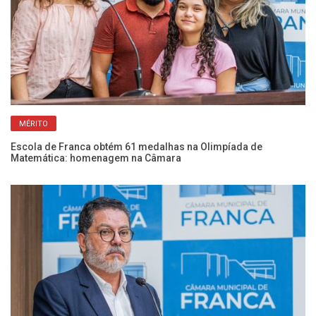
MÉRITO
Escola de Franca obtém 61 medalhas na Olimpíada de
Co
Matemática: homenagem na Câmara
vi