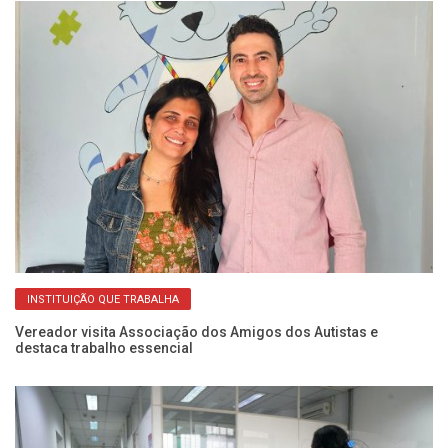
INSTITUIÇÃO QUE TRABALHA
do
Vereador visita Associação dos Amigos dos Autistas e
Pr
destaca trabalho essencial
Un