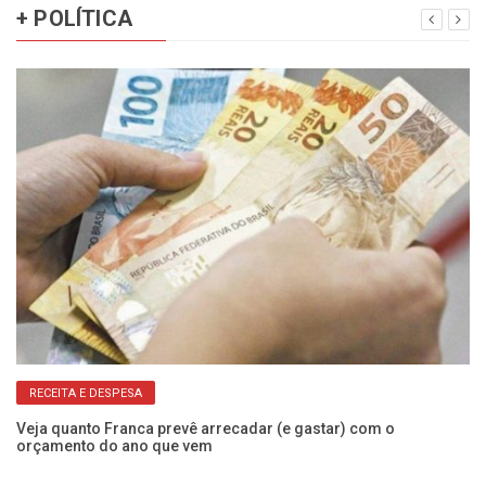
+ POLÍTICA
RECEITA E DESPESA
te
Veja quanto Franca prevê arrecadar (e gastar) com o
Pr
orçamento do ano que vem
em