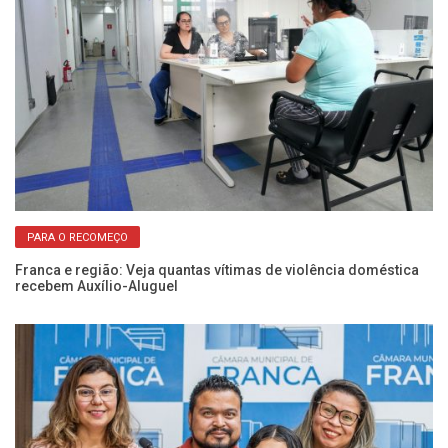
PARA O RECOMEÇO
Franca e região: Veja quantas vítimas de violência doméstica
Câ
recebem Auxílio-Aluguel
vi