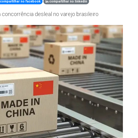
compartilhar no facebook
compartilhar no linkedin
oncorrência desleal no varejo brasileiro