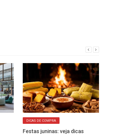
DICAS DE COMPRA
CLIENTE ESTRELA
Festas juninas: veja dicas
Campanha de 