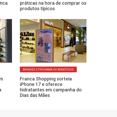
anca
práticas na hora de comprar os
Franca Shoppi
produtos típicos
caixas de som
BRINDES E PROGAMA DE BENEFÍCIOS
PICO DE PROMOÇÕ
am
Franca Shopping sorteia
Prepare-se par
iPhone 17 e oferece
2025: Qual é o
a
hidratantes em campanha do
para comprar
Dias das Mães