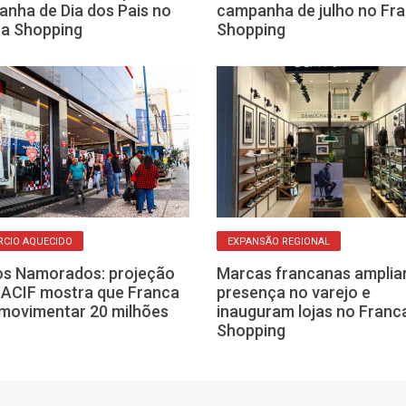
nha de Dia dos Pais no
campanha de julho no Fr
a Shopping
Shopping
CIO AQUECIDO
EXPANSÃO REGIONAL
os Namorados: projeção
Marcas francanas ampli
-ACIF mostra que Franca
presença no varejo e
movimentar 20 milhões
inauguram lojas no Franc
Shopping