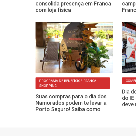
 e Havan para
consolida presença em Franca
campa
com loja física
Franc
IOS
PROGRAMA DE BENEFÍCIOS FRANCA
COMÉR
SHOPPING
 sorteia
Dia d
Suas compras para o dia dos
ornet em
do IE
Namorados podem te levar a
al
deve 
Porto Seguro! Saiba como