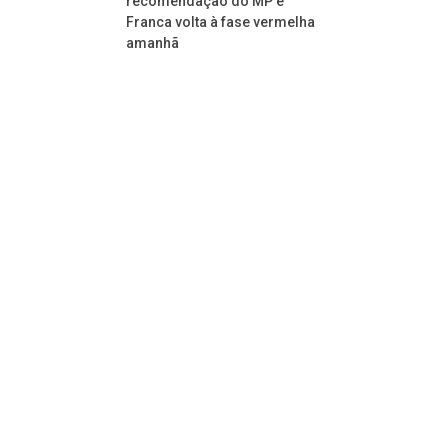
recomendação do MP e
Franca volta à fase vermelha
amanhã