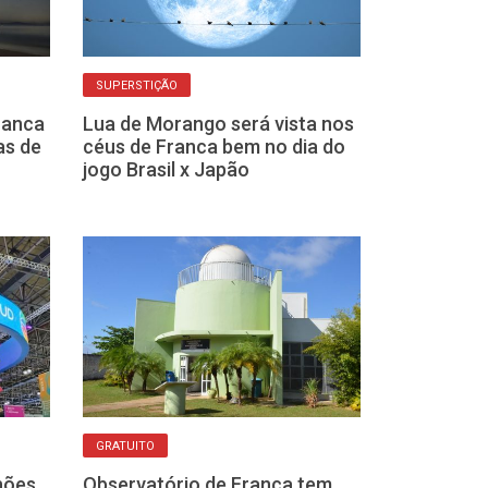
SUPERSTIÇÃO
ABERTO AO PÚBLIC
ranca
Lua de Morango será vista nos
Observatório 
as de
céus de Franca bem no dia do
observação de
jogo Brasil x Japão
no dia 22
UNIVERSO
GRATUITO
E se a nossa 
hões
Observatório de Franca tem