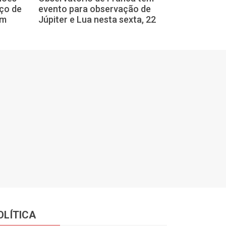
substituída po
iço de
evento para observação de
ou Mercúrio? 
em
Júpiter e Lua nesta sexta, 22
explicam
OLÍTICA