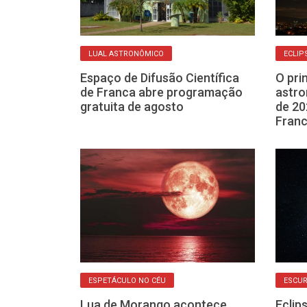
LUAL ASTRONÔMICO
ECLIP
os atinge seu
Espaço de Difusão Científica
O pri
a (22) e
de Franca abre programação
astro
o céu
gratuita de agosto
de 20
Fran
ESPETÁCULO NO CÉU
ESCUR
 ver o eclipse
Lua de Morango acontece
Eclip