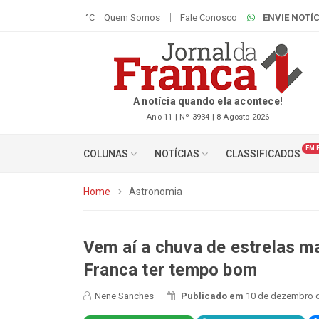
°C
Quem Somos
Fale Conosco
ENVIE NOTÍC
A notícia quando ela acontece!
Ano 11 | Nº 3934 | 8 Agosto 2026
EM 
COLUNAS
NOTÍCIAS
CLASSIFICADOS
Home
Astronomia
Vem aí a chuva de estrelas ma
Franca ter tempo bom
Nene Sanches
Publicado em
10 de dezembro d