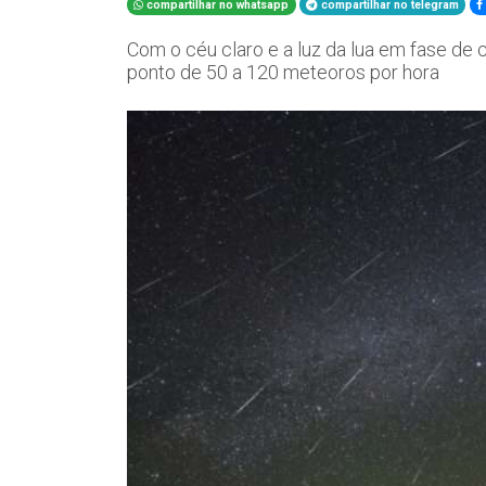
compartilhar no whatsapp
compartilhar no telegram
Com o céu claro e a luz da lua em fase de c
ponto de 50 a 120 meteoros por hora