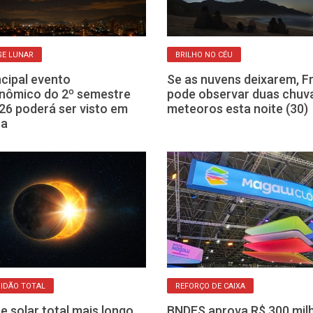
SE LUNAR
BRILHO NO CÉU
ncipal evento
Se as nuvens deixarem, F
nômico do 2º semestre
pode observar duas chuv
26 poderá ser visto em
meteoros esta noite (30)
ca
IDÃO TOTAL
REFORÇO DE CAIXA
se solar total mais longo
BNDES aprova R$ 300 mil