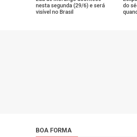
 terça-feira,
nesta segunda (29/6) e será
do sé
h44
visível no Brasil
quand
BOA FORMA