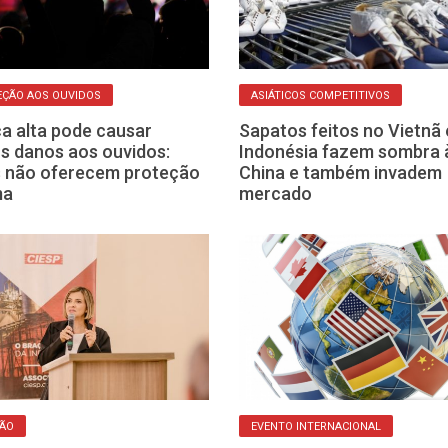
ÇÃO AOS OUVIDOS
ASIÁTICOS COMPETITIVOS
a alta pode causar
Sapatos feitos no Vietnã 
s danos aos ouvidos:
Indonésia fazem sombra 
 não oferecem proteção
China e também invadem
ma
mercado
ÇÃO
EVENTO INTERNACIONAL