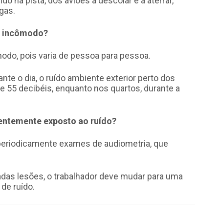
ido na pista, dos aviões a descolar e a aterrar,
gas.
na incômodo?
modo, pois varia de pessoa para pessoa.
nte o dia, o ruído ambiente exterior perto dos
de 55 decibéis, enquanto nos quartos, durante a
entemente exposto ao ruído?
 periodicamente exames de audiometria, que
adas lesões, o trabalhador deve mudar para uma
de ruído.