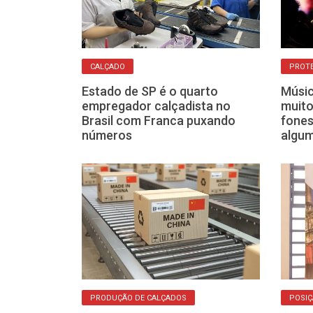
CALÇADO
PROTE
o: calçadistas
Estado de SP é o quarto
Músic
para receber
empregador calçadista no
muito
entina
Brasil com Franca puxando
fones
números
algu
PRODUÇÃO DE CALÇADOS
POSI
leiros e