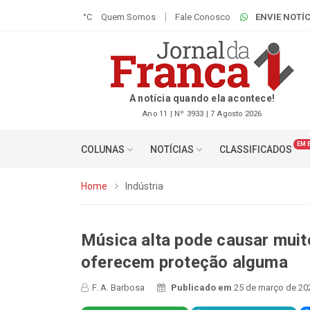
°C
Quem Somos
Fale Conosco
ENVIE NOTÍC
A notícia quando ela acontece!
Ano 11 | Nº 3933 | 7 Agosto 2026
EM 
COLUNAS
NOTÍCIAS
CLASSIFICADOS
Home
Indústria
Música alta pode causar muit
oferecem proteção alguma
F. A. Barbosa
Publicado em
25 de março de 20