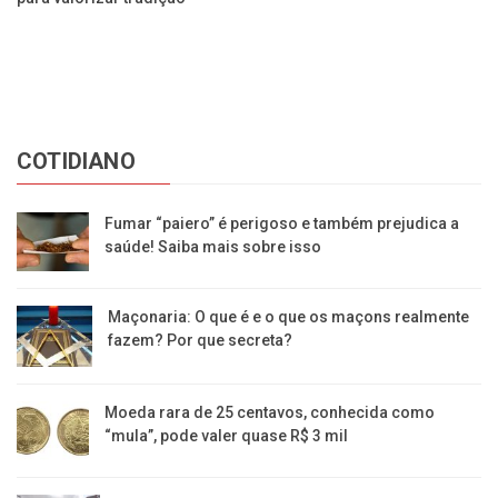
Re
va
COTIDIANO
Fumar “paiero” é perigoso e também prejudica a
saúde! Saiba mais sobre isso
Maçonaria: O que é e o que os maçons realmente
fazem? Por que secreta?
Moeda rara de 25 centavos, conhecida como
“mula”, pode valer quase R$ 3 mil