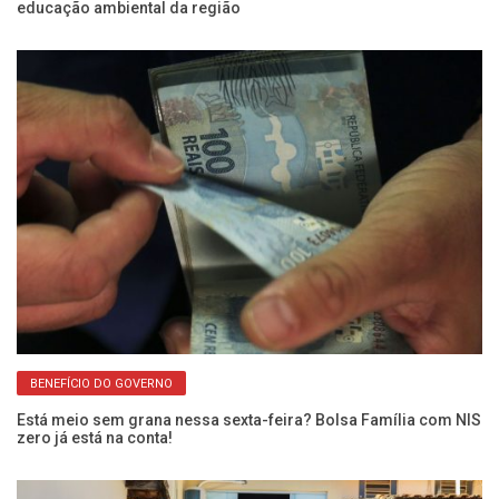
educação ambiental da região
Fr
BENEFÍCIO DO GOVERNO
Está meio sem grana nessa sexta-feira? Bolsa Família com NIS
Fr
zero já está na conta!
En