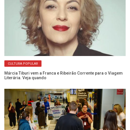
CULTURA POPULAR
ão
Márcia Tiburi vem a Franca e Ribeirão Corrente para o Viagem
De
Literária. Veja quando
de