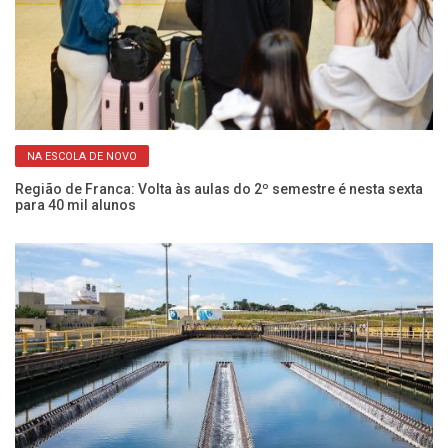
NA ESCOLA DE NOVO
em
Região de Franca: Volta às aulas do 2º semestre é nesta sexta
Cu
para 40 mil alunos
ci