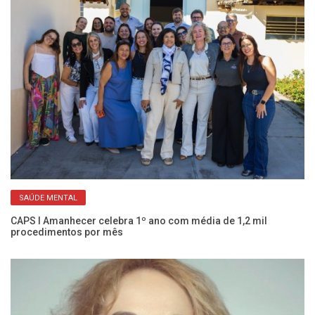
SAÚDE MENTAL
CAPS I Amanhecer celebra 1º ano com média de 1,2 mil
Co
procedimentos por mês
c