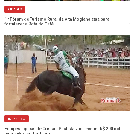
CIDADES
1º Fórum de Turismo Rural da Alta Mogiana atua para
Cl
fortalecer a Rota do Café
té
INCENTIVO
Equipes hípicas de Cristais Paulista vão receber R$ 200 mil
para valorizar tradição