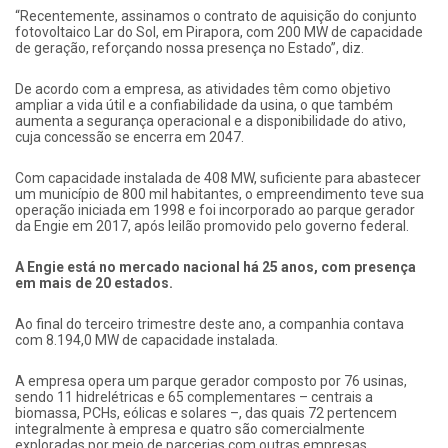
“Recentemente, assinamos o contrato de aquisição do conjunto
fotovoltaico Lar do Sol, em Pirapora, com 200 MW de capacidade
de geração, reforçando nossa presença no Estado”, diz.
De acordo com a empresa, as atividades têm como objetivo
ampliar a vida útil e a confiabilidade da usina, o que também
aumenta a segurança operacional e a disponibilidade do ativo,
cuja concessão se encerra em 2047.
Com capacidade instalada de 408 MW, suficiente para abastecer
um município de 800 mil habitantes, o empreendimento teve sua
operação iniciada em 1998 e foi incorporado ao parque gerador
da Engie em 2017, após leilão promovido pelo governo federal.
A Engie está no mercado nacional há 25 anos, com presença
em mais de 20 estados.
Ao final do terceiro trimestre deste ano, a companhia contava
com 8.194,0 MW de capacidade instalada.
A empresa opera um parque gerador composto por 76 usinas,
sendo 11 hidrelétricas e 65 complementares – centrais a
biomassa, PCHs, eólicas e solares –, das quais 72 pertencem
integralmente à empresa e quatro são comercialmente
exploradas por meio de parcerias com outras empresas.