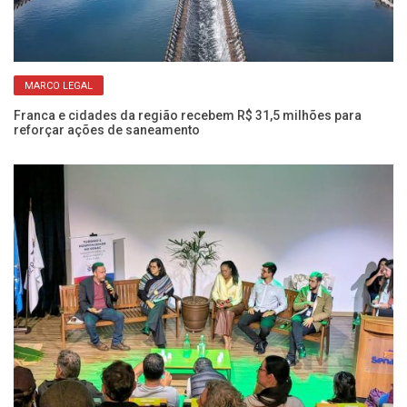
MARCO LEGAL
s
Franca e cidades da região recebem R$ 31,5 milhões para
Ve
reforçar ações de saneamento
am