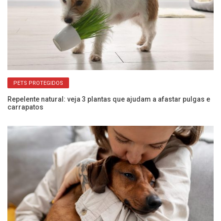
PETS PROTEGIDOS
Repelente natural: veja 3 plantas que ajudam a afastar pulgas e
Po
carrapatos
es