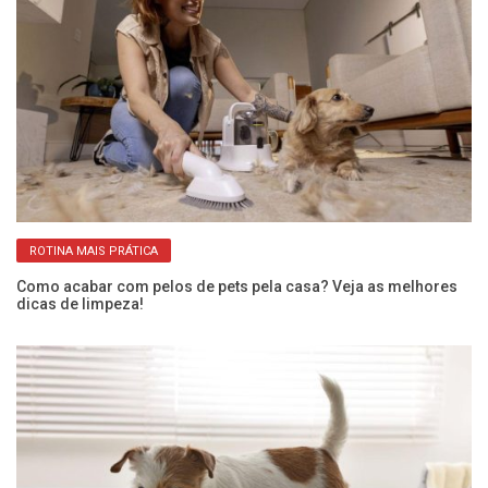
ROTINA MAIS PRÁTICA
o
Como acabar com pelos de pets pela casa? Veja as melhores
Cã
dicas de limpeza!
ci