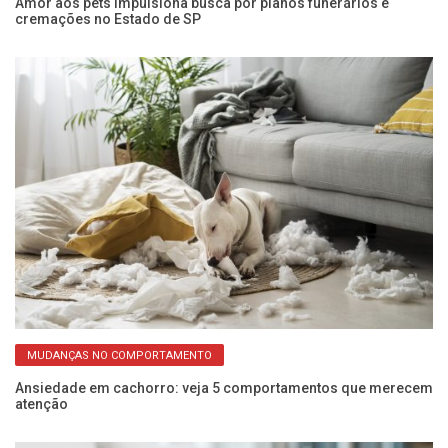
Amor aos pets impulsiona busca por planos funerários e
Pr
cremações no Estado de SP
av
MUDANÇAS NO COMPORTAMENTO
Ansiedade em cachorro: veja 5 comportamentos que merecem
Qu
atenção
id