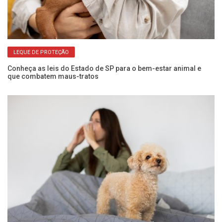
LEQUE DE PROTEÇÃO
Conheça as leis do Estado de SP para o bem-estar animal e
El
que combatem maus-tratos
do