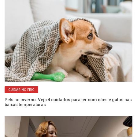
CUIDAR NO FRIO
Pets no inverno: Veja 4 cuidados para ter com cães e gatos nas
An
baixas temperaturas
de