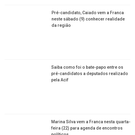
Marina Silva vem a Franca nesta quarta-feira (22)
para agenda de encontros políticos
ASTROLOGIA
Descubra quais signos vão viver altos e baixos no
amor no transcorrer de 2026
Previsão 2026 para cada Ascendente: O que muda
no amor, na carreira, família e saúde
Carteira bem recheada! Veja os 4 signos que vão
ganhar muito dinheiro em 2026
Trabalho e astrologia: será que
você escolheu a profissão certa?