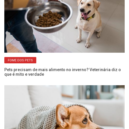
FOME DOS PETS
o
Pets precisam de mais alimento no inverno? Veterinária diz o
Cã
que é mito e verdade
ci