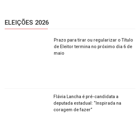
ELEIÇÕES 2026
Prazo para tirar ou regularizar o Título de Eleitor
termina no próximo dia 6 de maio
Flávia Lancha é pré-candidata a deputada estadual:
“Inspirada na coragem de fazer”
Pré-candidato, Caiado vem a Franca neste sábado
(9) conhecer realidade da região
Saiba como foi o bate-papo entre os pré-
candidatos a deputados realizado pela Acif