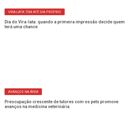
DICAS CASEIRAS
,
Como acabar com os pelos espalhados pela casa? Veja as
Ca
soluções para quem tem pets
g
VIRA-LATA TEM ATÉ DIA PRÓPRIO
Dia do Vira-lata: quando a primeira impressão decide quem
Al