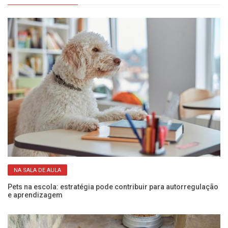
NA SALA DE AULA
Pets na escola: estratégia pode contribuir para autorregulação
Qu
e aprendizagem
id