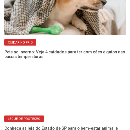
CUIDAR NO FRIO
Pets no inverno: Veja 4 cuidados para ter com cães e gatos nas
Co
baixas temperaturas
an