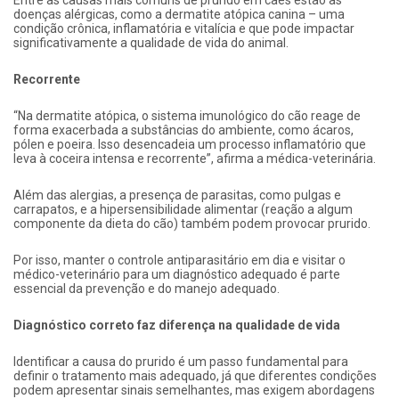
Entre as causas mais comuns de prurido em cães estão as
doenças alérgicas, como a dermatite atópica canina – uma
condição crônica, inflamatória e vitalícia e que pode impactar
significativamente a qualidade de vida do animal.
Recorrente
“Na dermatite atópica, o sistema imunológico do cão reage de
forma exacerbada a substâncias do ambiente, como ácaros,
pólen e poeira. Isso desencadeia um processo inflamatório que
leva à coceira intensa e recorrente”, afirma a médica-veterinária.
Além das alergias, a presença de parasitas, como pulgas e
carrapatos, e a hipersensibilidade alimentar (reação a algum
componente da dieta do cão) também podem provocar prurido.
Por isso, manter o controle antiparasitário em dia e visitar o
médico-veterinário para um diagnóstico adequado é parte
essencial da prevenção e do manejo adequado.
Diagnóstico correto faz diferença na qualidade de vida
Identificar a causa do prurido é um passo fundamental para
definir o tratamento mais adequado, já que diferentes condições
podem apresentar sinais semelhantes, mas exigem abordagens