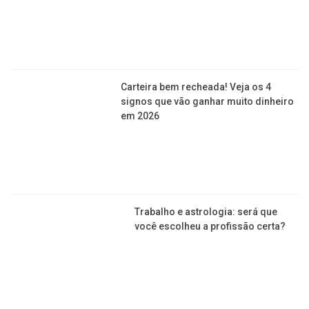
Em Franca, novo NGA vai tomando
forma com avanço das construções
Com 4 obras simultâneas em Franca,
construtora gera cerca de 800 postos
de trabalho
Com obras dentro do esperado, Sesc
Franca pode ser inaugurado em 2022