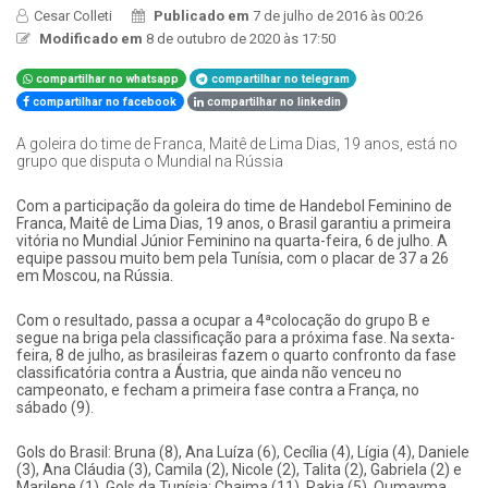
Cesar Colleti
Publicado em
7 de julho de 2016 às 00:26
Modificado em
8 de outubro de 2020 às 17:50
compartilhar no whatsapp
compartilhar no telegram
compartilhar no facebook
compartilhar no linkedin
A goleira do time de Franca, Maitê de Lima Dias, 19 anos, está no
grupo que disputa o Mundial na Rússia
Com a participação da goleira do time de Handebol Feminino de
Franca, Maitê de Lima Dias, 19 anos, o Brasil garantiu a primeira
vitória no Mundial Júnior Feminino na quarta-feira, 6 de julho. A
equipe passou muito bem pela Tunísia, com o placar de 37 a 26
em Moscou, na Rússia.
Com o resultado, passa a ocupar a 4ªcolocação do grupo B e
segue na briga pela classificação para a próxima fase. Na sexta-
feira, 8 de julho, as brasileiras fazem o quarto confronto da fase
classificatória contra a Áustria, que ainda não venceu no
campeonato, e fecham a primeira fase contra a França, no
sábado (9).
Gols do Brasil: Bruna (8), Ana Luíza (6), Cecília (4), Lígia (4), Daniele
(3), Ana Cláudia (3), Camila (2), Nicole (2), Talita (2), Gabriela (2) e
Marilene (1). Gols da Tunísia: Chaima (11), Rakia (5), Oumayma