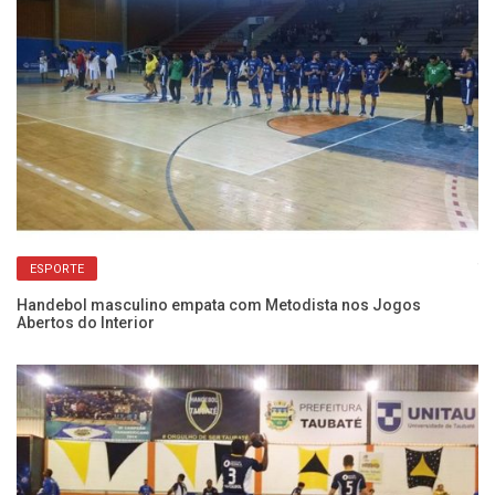
Ti
ESPORTE
ne
Handebol masculino empata com Metodista nos Jogos
Abertos do Interior