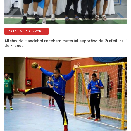
INCENTIVO AO ESPORTE
Atletas do Handebol recebem material esportivo da Prefeitura
Ti
de Franca
ca