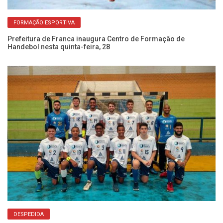
FORMAÇÃO ESPORTIVA
Prefeitura de Franca inaugura Centro de Formação de
Ha
Handebol nesta quinta-feira, 28
DESPEDIDA
s
Ha