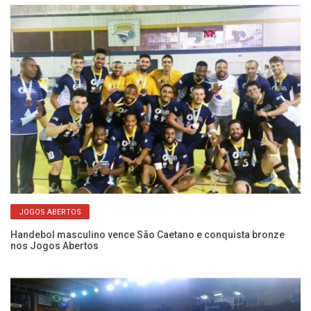
Ha
JOGOS ABERTOS
C
Handebol masculino vence São Caetano e conquista bronze
nos Jogos Abertos