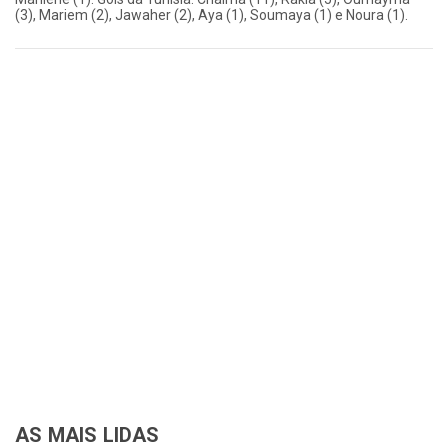
(3), Mariem (2), Jawaher (2), Aya (1), Soumaya (1) e Noura (1).
AS MAIS LIDAS