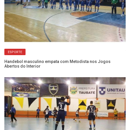
Ti
ESPORTE
ne
Handebol masculino empata com Metodista nos Jogos
Abertos do Interior