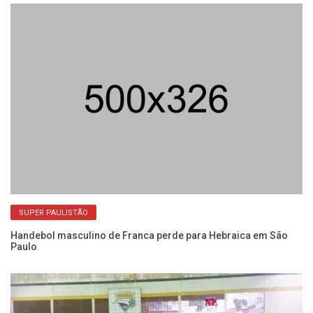
Ha
SUPER PAULISTÃO
Pa
Handebol masculino de Franca perde para Hebraica em São
Paulo