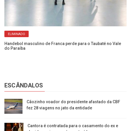
Ha
ELIMINADO
Pa
Handebol masculino de Franca perde para o Taubaté no Vale
do Paraíba
ESCÂNDALOS
Cãozinho voador do presidente afastado da CBF
fez 28 viagens no jato da entidade
Cantora é contratada para o casamento do ex e