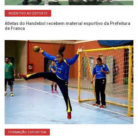
INCENTIVO AO ESPORTE
Atletas do Handebol recebem material esportivo da Prefeitura
Ti
de Franca
ca
FORMAÇÃO ESPORTIVA