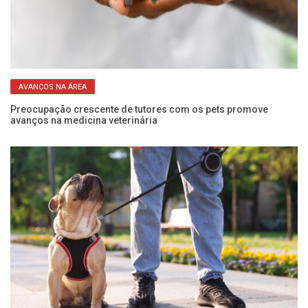
AVANÇOS NA ÁREA
o
Preocupação crescente de tutores com os pets promove
Un
avanços na medicina veterinária
em