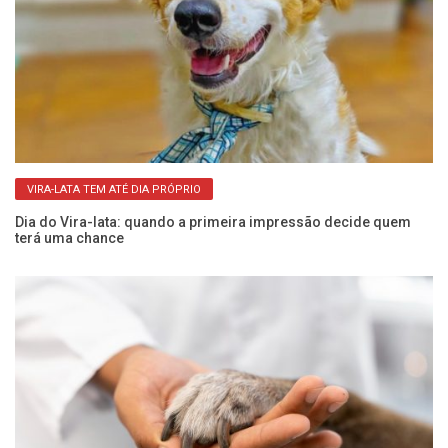
VIRA-LATA TEM ATÉ DIA PRÓPRIO
Dia do Vira-lata: quando a primeira impressão decide quem
Al
terá uma chance
n