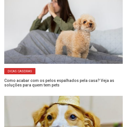
DICAS CASEIRAS
,
Como acabar com os pelos espalhados pela casa? Veja as
Ca
soluções para quem tem pets
g