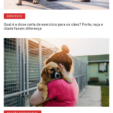
EXERCÍCIOS
Qual é a dose certa de exercício para os cães? Porte, raça e
Va
idade fazem diferença
co