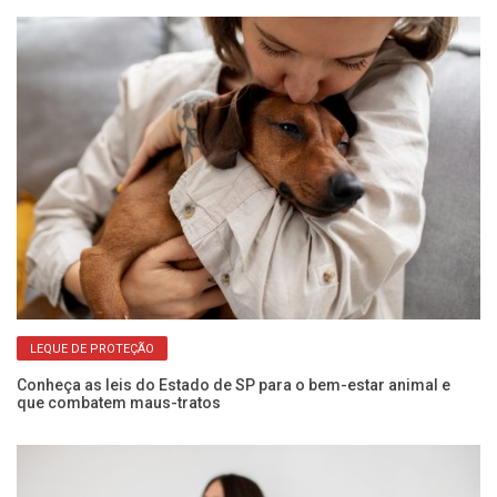
LEQUE DE PROTEÇÃO
Conheça as leis do Estado de SP para o bem-estar animal e
El
que combatem maus-tratos
do