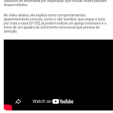
clássicos de ansiedade por separação que muitas vezes passam
despercebidos.
No vídeo abaixo, ele explica como comportamentos
aparentemente comuns, como o cão ‘sombra’ que segue o tutor
por toda a casa [01:05], já podem indicar um apego excessivo e o
início de um quadro de sofrimento emocional que precisa de
atenção.