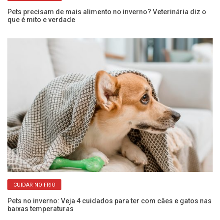
o
Pets precisam de mais alimento no inverno? Veterinária diz o
Cã
que é mito e verdade
ci
CUIDAR NO FRIO
Pets no inverno: Veja 4 cuidados para ter com cães e gatos nas
Co
baixas temperaturas
an