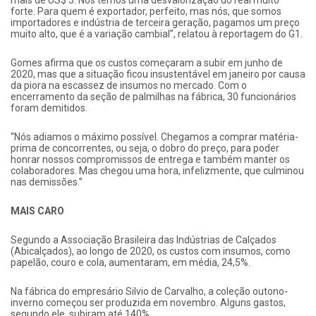
forte. Para quem é exportador, perfeito, mas nós, que somos
importadores e indústria de terceira geração, pagamos um preço
muito alto, que é a variação cambial”, relatou à reportagem do G1.
Gomes afirma que os custos começaram a subir em junho de
2020, mas que a situação ficou insustentável em janeiro por causa
da piora na escassez de insumos no mercado. Com o
encerramento da seção de palmilhas na fábrica, 30 funcionários
foram demitidos.
“Nós adiamos o máximo possível. Chegamos a comprar matéria-
prima de concorrentes, ou seja, o dobro do preço, para poder
honrar nossos compromissos de entrega e também manter os
colaboradores. Mas chegou uma hora, infelizmente, que culminou
nas demissões.”
MAIS CARO
Segundo a Associação Brasileira das Indústrias de Calçados
(Abicalçados), ao longo de 2020, os custos com insumos, como
papelão, couro e cola, aumentaram, em média, 24,5%.
Na fábrica do empresário Silvio de Carvalho, a coleção outono-
inverno começou ser produzida em novembro. Alguns gastos,
segundo ele, subiram até 140%.