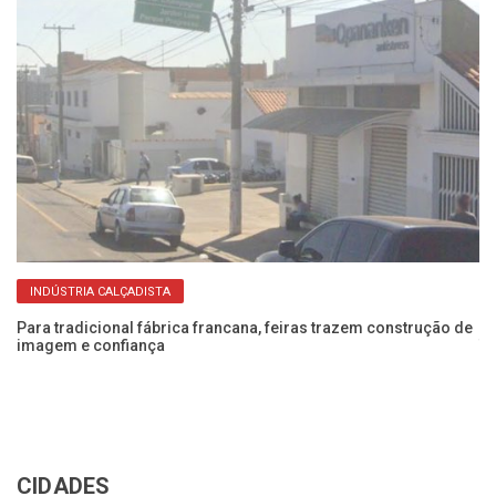
INDÚSTRIA CALÇADISTA
da
Para tradicional fábrica francana, feiras trazem construção de
Ca
imagem e confiança
T
CIDADES