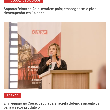
PRODUÇÃO DE CALÇADOS
no
Sapatos feitos na Ásia invadem país; emprego tem o pior
Fr
desempenho em 14 anos
q
POSIÇÃO
Em reunião no Ciesp, deputada Graciela defende incentivos
Pe
para o setor produtivo
pa