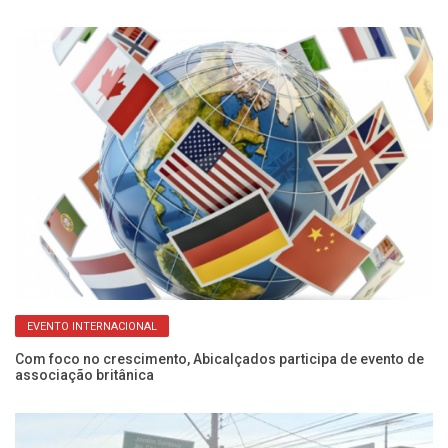
EVENTO INTERNACIONAL
s
Com foco no crescimento, Abicalçados participa de evento de
Ca
associação britânica
es