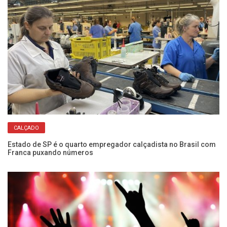
CALÇADO
Estado de SP é o quarto empregador calçadista no Brasil com
Fe
Franca puxando números
de