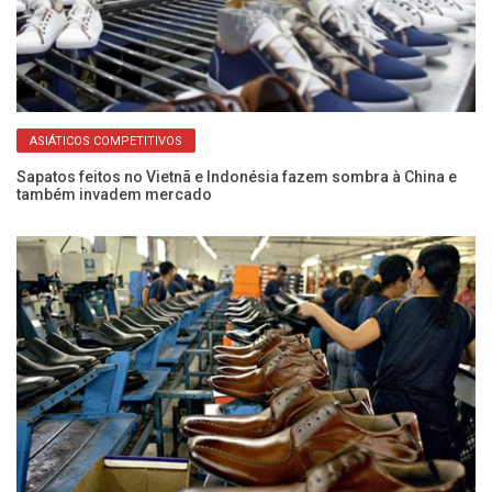
ASIÁTICOS COMPETITIVOS
o”
Sapatos feitos no Vietnã e Indonésia fazem sombra à China e
Ca
também invadem mercado
de