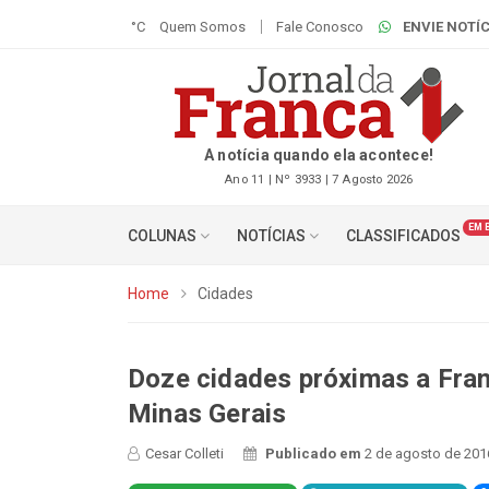
°C
Quem Somos
Fale Conosco
ENVIE NOTÍC
A notícia quando ela acontece!
Ano 11 | Nº 3933 | 7 Agosto 2026
EM 
COLUNAS
NOTÍCIAS
CLASSIFICADOS
Home
Cidades
​Doze cidades próximas a Fra
Minas Gerais
Cesar Colleti
Publicado em
2 de agosto de 201