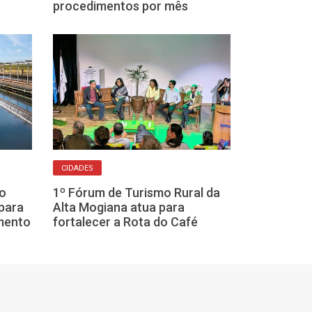
procedimentos por mês
CIDADES
CUIDADO COM FAÍS
ão
1º Fórum de Turismo Rural da
Defesa Civil fa
para
Alta Mogiana atua para
emergência pa
mento
fortalecer a Rota do Café
região de Fran