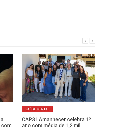
INCENTIVO
SAÚDE MENTAL
Equipes hípica
sa
CAPS I Amanhecer celebra 1º
Paulista vão r
a com
ano com média de 1,2 mil
para valorizar