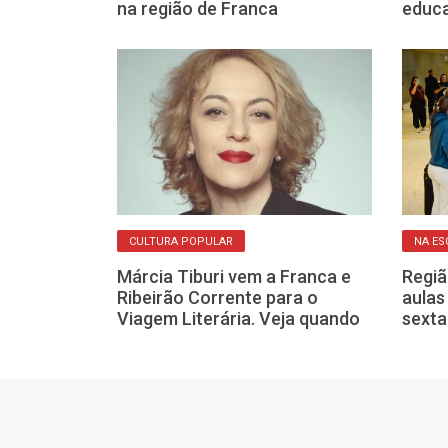
excessos
na região de Franca
educa
CULTURA POPULAR
NA ES
Márcia Tiburi vem a Franca e
Regiã
pele ganha
Ribeirão Corrente para o
aulas
francanos com
Viagem Literária. Veja quando
sexta
 e resultados