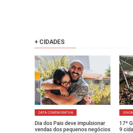
+ CIDADES
DATA COMEMORATIVA
GINC
ta-feira se
Dia dos Pais deve impulsionar
17ª G
o faz bem! Mas
vendas dos pequenos negócios
9 cid