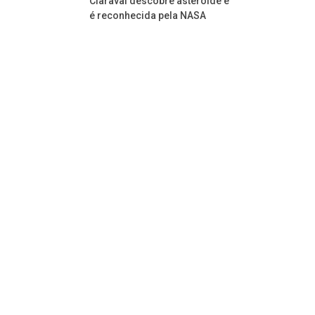
Claraval descobre asteróide e
é reconhecida pela NASA