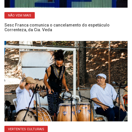
NÃO VEM MAIS
Sesc Franca comunica o cancelamento do espetáculo
“5
Correnteza, da Cia. Veda
c
VERTENTES CULTURAIS