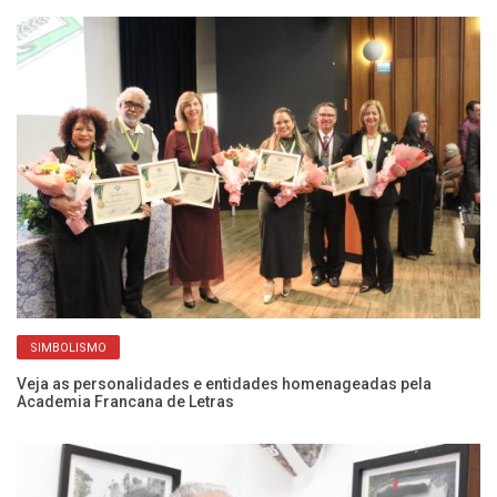
SIMBOLISMO
a
Veja as personalidades e entidades homenageadas pela
Ex
Academia Francana de Letras
He