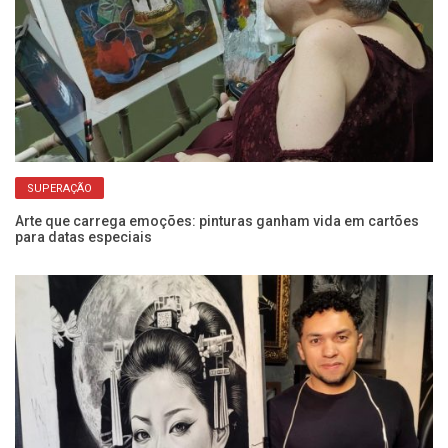
SUPERAÇÃO
Arte que carrega emoções: pinturas ganham vida em cartões
Pr
para datas especiais
en