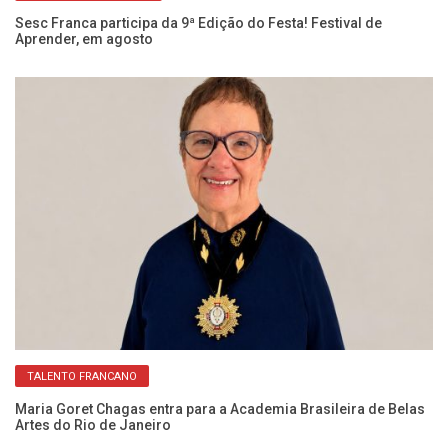
ro
Sesc Franca participa da 9ª Edição do Festa! Festival de
Si
Aprender, em agosto
Ju
TALENTO FRANCANO
 a
Maria Goret Chagas entra para a Academia Brasileira de Belas
Ma
Artes do Rio de Janeiro
se