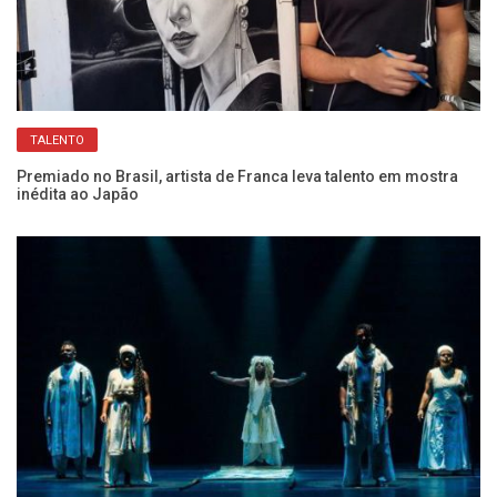
TALENTO
a
Premiado no Brasil, artista de Franca leva talento em mostra
Go
inédita ao Japão
Bo