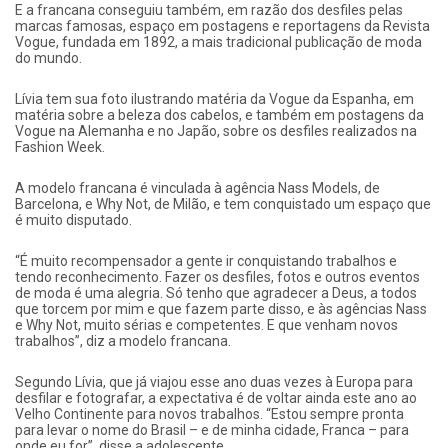
E a francana conseguiu também, em razão dos desfiles pelas
marcas famosas, espaço em postagens e reportagens da Revista
Vogue, fundada em 1892, a mais tradicional publicação de moda
do mundo.
Lívia tem sua foto ilustrando matéria da Vogue da Espanha, em
matéria sobre a beleza dos cabelos, e também em postagens da
Vogue na Alemanha e no Japão, sobre os desfiles realizados na
Fashion Week.
A modelo francana é vinculada à agência Nass Models, de
Barcelona, e Why Not, de Milão, e tem conquistado um espaço que
é muito disputado.
“É muito recompensador a gente ir conquistando trabalhos e
tendo reconhecimento. Fazer os desfiles, fotos e outros eventos
de moda é uma alegria. Só tenho que agradecer a Deus, a todos
que torcem por mim e que fazem parte disso, e às agências Nass
e Why Not, muito sérias e competentes. E que venham novos
trabalhos”, diz a modelo francana.
Segundo Lívia, que já viajou esse ano duas vezes à Europa para
desfilar e fotografar, a expectativa é de voltar ainda este ano ao
Velho Continente para novos trabalhos. “Estou sempre pronta
para levar o nome do Brasil – e de minha cidade, Franca – para
onde eu for”, disse a adolescente.