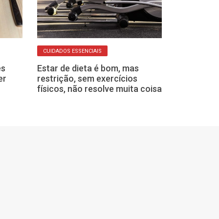
CUIDADOS ESSENCIAIS
SONO VALE OURO
es
Estar de dieta é bom, mas
Você costuma
er
restrição, sem exercícios
é inimiga do s
físicos, não resolve muita coisa
de muita gente