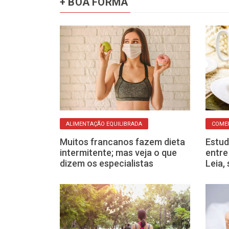
+ BOA FORMA
ALIMENTAÇÃO EQUILIBRADA
COME
a o dia
Muitos francanos fazem dieta
Estu
que a
intermitente; mas veja o que
entre
solve tudo?
dizem os especialistas
Leia,