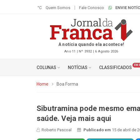
°C
Quem Somos
Fale Conosco
ENVIE NOTÍC
A notícia quando ela acontece!
Ano 11 | Nº 3932 | 6 Agosto 2026
EM 
COLUNAS
NOTÍCIAS
CLASSIFICADOS
Home
Boa Forma
Sibutramina pode mesmo emag
saúde. Veja mais aqui
Roberto Pascoal
Publicado em
15 de abril de 