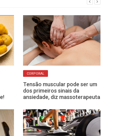
CORPORAL
APRENDIZADO
Tensão muscular pode ser um
O que as lesõ
dos primeiros sinais da
ensinam sobre
e!
ansiedade, diz massoterapeuta
os atletas de