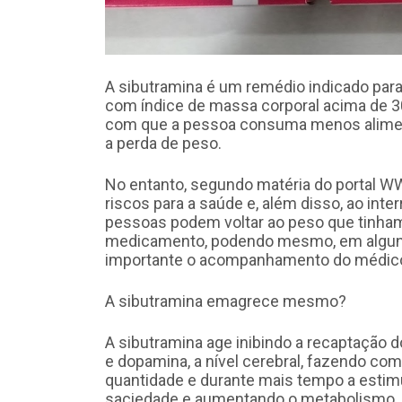
A sibutramina é um remédio indicado par
com índice de massa corporal acima de 3
com que a pessoa consuma menos aliment
a perda de peso.
No entanto, segundo matéria do portal 
riscos para a saúde e, além disso, ao int
pessoas podem voltar ao peso que tinham
medicamento, podendo mesmo, em alguns c
importante o acompanhamento do médico 
A sibutramina emagrece mesmo?
A sibutramina age inibindo a recaptação 
e dopamina, a nível cerebral, fazendo 
quantidade e durante mais tempo a esti
saciedade e aumentando o metabolismo.