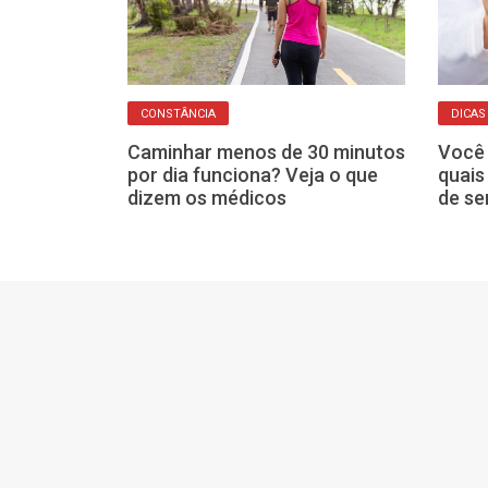
CONSTÂNCIA
DICAS
ciso, mas
Caminhar menos de 30 minutos
Você 
causa
por dia funciona? Veja o que
quais
aiba quais são
dizem os médicos
de se