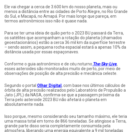
Ele vai chegar a cerca de 3.600 km do nosso planeta, mais ou
menos a distância entre as cidades de Porto Alegre, no Rio Grande
do Sul, e Macapá, no Amapá. Por mais longe que pareça, em
termos astronômicos isso não é quase nada.
Para se ter uma ideia de quão perto o 2023 BU passará da Terra,
os satélites que acompanham a rotação do planeta (chamados
geoestacionários) estão a cerca 36 mil km da superfície terrestre
– sendo assim, a pequena rocha espacial estará a apenas 10% da
distância usada por essas espaçonaves.
Conforme o guia astronômico e de céu noturno
The-Sky-Live
,
esses asteroides são monitorados muito de perto, por meio de
observações de posição de alta precisão e mecânica celeste.
Segundo o portal
Olhar Digital
, com base nos últimos cálculos de
órbita de alta precisão realizados pelo Laboratório de Propulsão a
Jato (JPL) da NASA, confirma-se que a passagem próxima da
Terra pelo asteroide 2023 BU não afetará o planeta em
absolutamente nada.
Isso porque, mesmo considerando seu tamanho máximo, ele teria
uma massa total em torno de 866 toneladas. Se atingisse a Terra,
grande parte disso seria completamente consumida pela
atmosfera, liberando uma energia equivalente a 9 mil toneladas