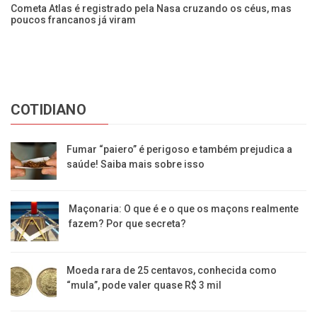
Cometa Atlas é registrado pela Nasa cruzando os céus, mas
Ec
poucos francanos já viram
Fr
COTIDIANO
Fumar “paiero” é perigoso e também prejudica a
saúde! Saiba mais sobre isso
Maçonaria: O que é e o que os maçons realmente
fazem? Por que secreta?
Moeda rara de 25 centavos, conhecida como
“mula”, pode valer quase R$ 3 mil