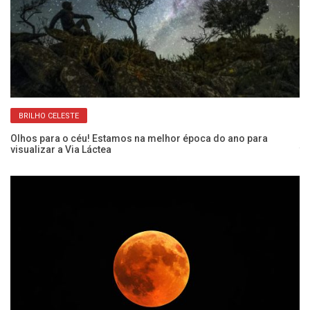
BRILHO CELESTE
te
Olhos para o céu! Estamos na melhor época do ano para
“C
visualizar a Via Láctea
fi