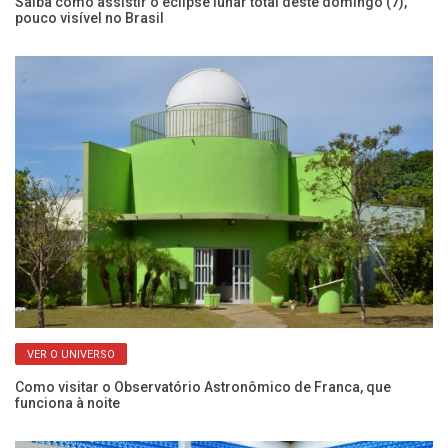
s e
Saiba como assistir o eclipse lunar total deste domingo (7),
No
pouco visível no Brasil
ho
VER O UNIVERSO
Como visitar o Observatório Astronômico de Franca, que
Ch
funciona à noite
se