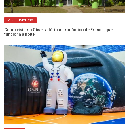
VER O UNIVERSO
Como visitar o Observatório Astronômico de Franca, que
Ch
funciona à noite
se