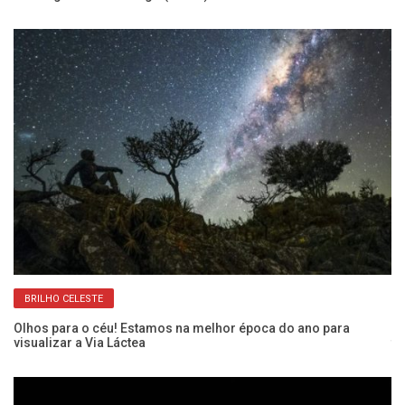
BRILHO CELESTE
te
Olhos para o céu! Estamos na melhor época do ano para
“C
visualizar a Via Láctea
fi