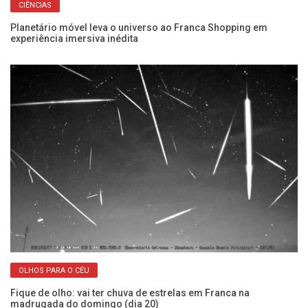
CIÊNCIAS
Planetário móvel leva o universo ao Franca Shopping em
Su
experiência imersiva inédita
cé
OLHOS PARA O CÉU
Fique de olho: vai ter chuva de estrelas em Franca na
Su
madrugada do domingo (dia 20)
br