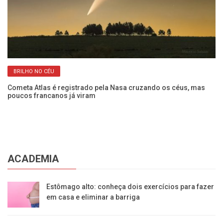
BRILHO NO CÉU
Cometa Atlas é registrado pela Nasa cruzando os céus, mas
Ec
poucos francanos já viram
Fr
ACADEMIA
Estômago alto: conheça dois exercícios para fazer
em casa e eliminar a barriga