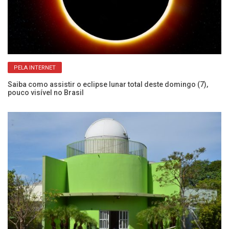
PELA INTERNET
s e
Saiba como assistir o eclipse lunar total deste domingo (7),
No
pouco visível no Brasil
ho