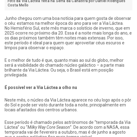
Foto da Via Láctea feita na Serra da Canastra por Daniel Rodrigues
Costa Mello
Junho chegou com uma boa notícia para quem gosta de observar
o céu: estamos na melhor época do ano para ver a Via Láctea.
No Hemisfério Sul, este mês marca o solstício de inverno, que em
2025 ocorre no próximo dia 20. Essa é a noite mais longa do ano, e
os dias próximos também têm noites mais extensas. Por isso,
este período é ideal para quem quer aproveitar céus escuros e
limpos para observar o espaço.
E o melhor de tudo é que, quanto mais ao sul do globo, melhor
será a visibilidade do chamado núcleo galáctico – a parte mais
brilhante da Via Láctea. Ou seja, o Brasil está em posição
privilegiada.
É possível ver a Via Láctea a olho nu
Neste mês, o núcleo da Via Láctea aparece no céu logo após o pôr
do Sol e pode ser visto durante toda a noite, principalmente em
locais afastados dos centros urbanos.
Esse período é chamado pelos astrônomos de “temporada da Via
Láctea” ou “
Milky Way Core Season
”. De acordo com a NASA, essa
temporada vai de fevereiro a outubro, mas é de junho a agosto
que o centro galáctico fica mais tempo visível.