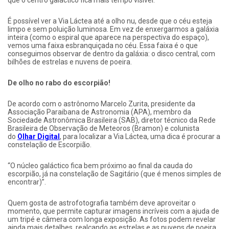
É possível ver a Via Láctea até a olho nu, desde que o céu esteja
limpo e sem poluição luminosa. Em vez de enxergarmos a galáxia
inteira (como o espiral que aparece na perspectiva do espaço),
vemos uma faixa esbranquiçada no céu. Essa faixa é o que
conseguimos observar de dentro da galáxia: o disco central, com
bilhões de estrelas e nuvens de poeira.
De olho no rabo do escorpião!
De acordo com o astrônomo Marcelo Zurita, presidente da
Associação Paraibana de Astronomia (APA), membro da
Sociedade Astronômica Brasileira (SAB), diretor técnico da Rede
Brasileira de Observação de Meteoros (Bramon) e colunista
do
Olhar Digital
, para localizar a Via Láctea, uma dica é procurar a
constelação de Escorpião.
“O núcleo galáctico fica bem próximo ao final da cauda do
escorpião, já na constelação de Sagitário (que é menos simples de
encontrar)”.
Quem gosta de astrofotografia também deve aproveitar o
momento, que permite capturar imagens incríveis com a ajuda de
um tripé e câmera com longa exposição. As fotos podem revelar
ainda mais detalhes, realçando as estrelas e as nuvens de poeira