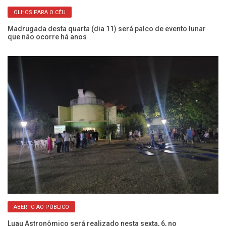
OLHOS PARA O CÉU
Madrugada desta quarta (dia 11) será palco de evento lunar
Co
que não ocorre há anos
me
ABERTO AO PÚBLICO
Luau Astronômico será realizado nesta sexta, 6, no
A 