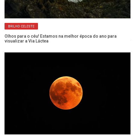
BRILHO CELESTE
te
Olhos para o céu! Estamos na melhor época do ano para
“C
visualizar a Via Láctea
fi