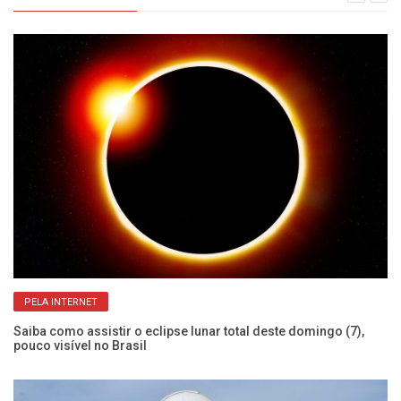
PELA INTERNET
s e
Saiba como assistir o eclipse lunar total deste domingo (7),
No
pouco visível no Brasil
ho