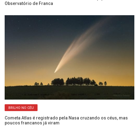
Observatório de Franca
qu
BRILHO NO CÉU
Cometa Atlas é registrado pela Nasa cruzando os céus, mas
Ec
poucos francanos já viram
Fr