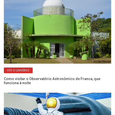
VER O UNIVERSO
Como visitar o Observatório Astronômico de Franca, que
Ch
funciona à noite
se