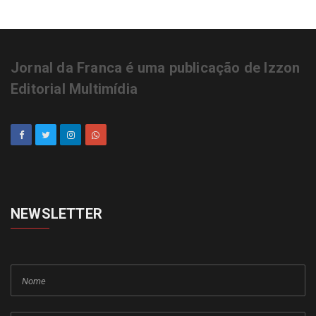
Comércio abre as portas
normalmente neste feriado de
Tiradentes
Existe uma nota de R$ 5,00 que está
valendo cerca de R$ 2 mil: veja se
você tem