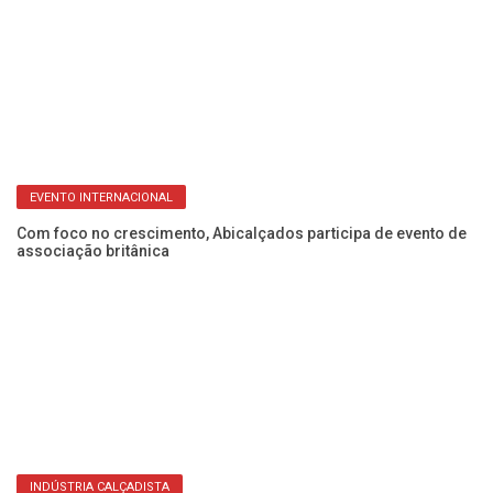
EVENTO INTERNACIONAL
Com foco no crescimento, Abicalçados participa de evento de
associação britânica
no
Fr
q
INDÚSTRIA CALÇADISTA