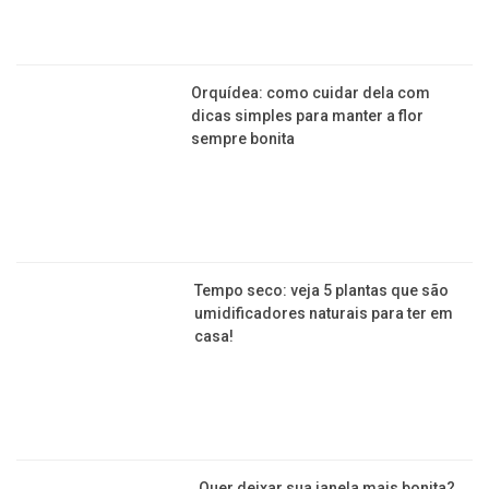
Brás: nova Feira da Madrugada
começa a ser construída em São
Paulo
JARDINAGEM
Seu vaso de arruda secou? Feng Shui
revela se você terá sorte ou então
azar