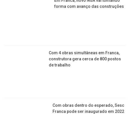
T
OBRAS
Após reforma, cemitério Santo
Agostinho conta com dois novos
velórios
Em Franca, novo NGA vai tomando
forma com avanço das construções