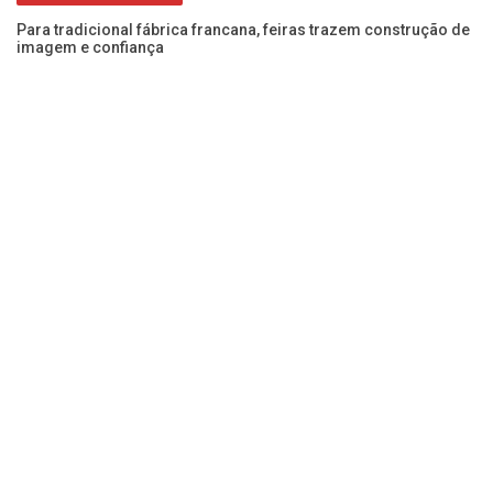
Para tradicional fábrica francana, feiras trazem construção de
imagem e confiança
Pe
pa