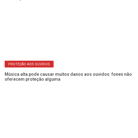
Fe
de
PROTEÇÃO AOS OUVIDOS
Música alta pode causar muitos danos aos ouvidos: fones não
oferecem proteção alguma