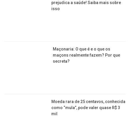
Quer aprender a plantar rosas em
casa? Veja aqui dicas infalíveis para
conseguir!
COTIDIANO
Fumar “paiero” é perigoso e também
prejudica a saúde! Saiba mais sobre
isso