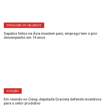
PRODUÇÃO DE CALÇADOS
Sapatos feitos na Ásia invadem país; emprego tem o pior
desempenho em 14 anos
Pr
POSIÇÃO
ve
Em reunião no Ciesp, deputada Graciela defende incentivos
para o setor produtivo