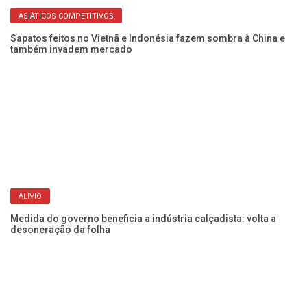
ASIÁTICOS COMPETITIVOS
“I
pr
Sapatos feitos no Vietnã e Indonésia fazem sombra à China e
também invadem mercado
ALÍVIO
Medida do governo beneficia a indústria calçadista: volta a
desoneração da folha
o”
Ca
de