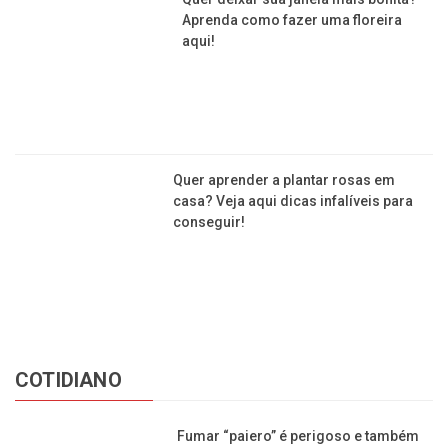
Orquídea: como cuidar dela com
dicas simples para manter a flor
sempre bonita
Tempo seco: veja 5 plantas que são
umidificadores naturais para ter em
casa!
Quer deixar sua janela mais bonita?
Aprenda como fazer uma floreira
aqui!