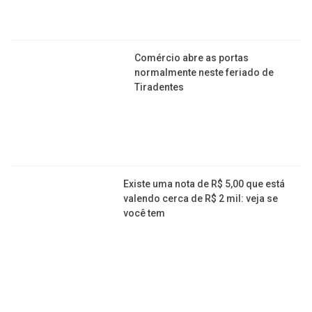
Maçonaria: O que é e o que os
maçons realmente fazem? Por que
secreta?
Moeda rara de 25 centavos, conhecida
como “mula”, pode valer quase R$ 3
mil