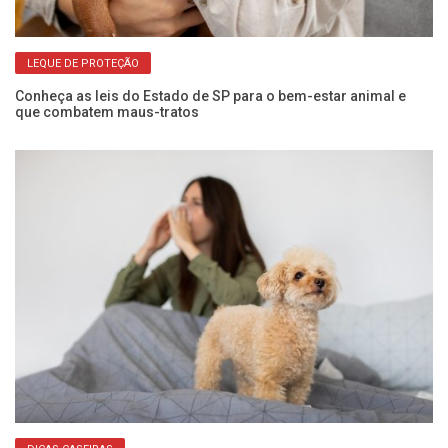
LEQUE DE PROTEÇÃO
Conheça as leis do Estado de SP para o bem-estar animal e
El
que combatem maus-tratos
do