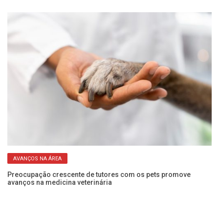
AVANÇOS NA ÁREA
o
Preocupação crescente de tutores com os pets promove
Un
avanços na medicina veterinária
em