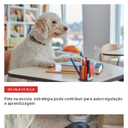
NA SALA DE AULA
Pets na escola: estratégia pode contribuir para autorregulação
Qu
e aprendizagem
id