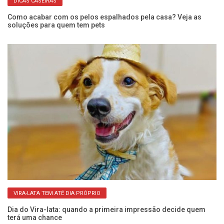
DICAS CASEIRAS
,
Como acabar com os pelos espalhados pela casa? Veja as
Ca
soluções para quem tem pets
g
VIRA-LATA TEM ATÉ DIA PRÓPRIO
Dia do Vira-lata: quando a primeira impressão decide quem
Al
terá uma chance
n