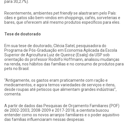
para 30,27%).
Recentemente, ambientes
pet friendly
se alastraram pelo País:
cães e gatos são bem-vindos em shoppings, cafés, sorveterias e
bares, que oferecem até mesmo produtos específicos para eles.
Tese de doutorado
Em sua tese de doutorado, Clécia Satel, pesquisadora do
Programa de Pós-Graduação em Economia Aplicada da Escola
Superior de Agricultura Luiz de Queiroz (Esalq) da USP sob
orientação do professor Rodolfo Hoffmann, analisou mudanças
na renda, nos hábitos das famílias e no consumo de produtos para
pets no Brasil.
“Antigamente, os gastos eram praticamente com ração e
medicamentos, e agora temos variedades de serviços e itens,
desde roupas até petiscos que alimentam grandes indústrias”,
comenta.
A partir de dados das Pesquisas de Orçamento Familiares (POF)
de 2002-2003, 2008-2009 e 2017-2018, a cientista buscou
entender como os novos arranjos familiares e o poder aquisitivo
das famílias influenciaram nessas despesas.