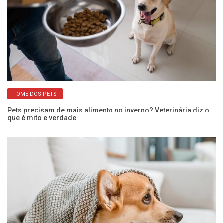
FOME DOS PETS
o
Pets precisam de mais alimento no inverno? Veterinária diz o
Cã
que é mito e verdade
ci