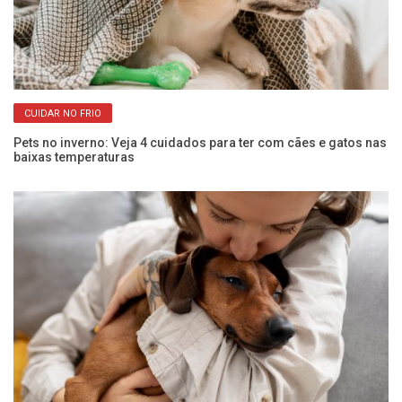
CUIDAR NO FRIO
Pets no inverno: Veja 4 cuidados para ter com cães e gatos nas
Co
baixas temperaturas
an