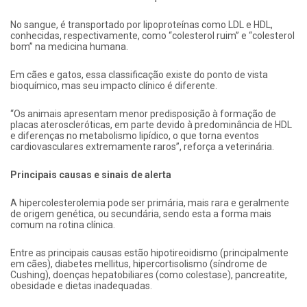
No sangue, é transportado por lipoproteínas como LDL e HDL,
conhecidas, respectivamente, como “colesterol ruim” e “colesterol
bom” na medicina humana.
Em cães e gatos, essa classificação existe do ponto de vista
bioquímico, mas seu impacto clínico é diferente.
“Os animais apresentam menor predisposição à formação de
placas ateroscleróticas, em parte devido à predominância de HDL
e diferenças no metabolismo lipídico, o que torna eventos
cardiovasculares extremamente raros”, reforça a veterinária.
Principais causas e sinais de alerta
A hipercolesterolemia pode ser primária, mais rara e geralmente
de origem genética, ou secundária, sendo esta a forma mais
comum na rotina clínica.
Entre as principais causas estão hipotireoidismo (principalmente
em cães), diabetes mellitus, hipercortisolismo (síndrome de
Cushing), doenças hepatobiliares (como colestase), pancreatite,
obesidade e dietas inadequadas.