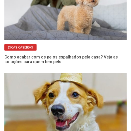
DICAS CASEIRAS
,
Como acabar com os pelos espalhados pela casa? Veja as
Ca
soluções para quem tem pets
g