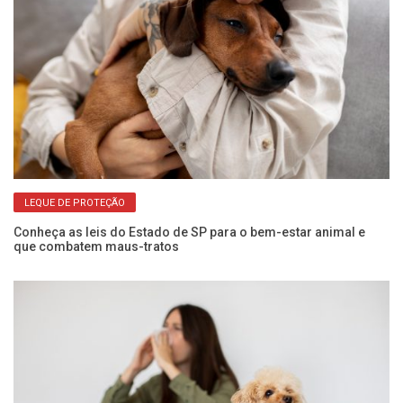
LEQUE DE PROTEÇÃO
Conheça as leis do Estado de SP para o bem-estar animal e
El
que combatem maus-tratos
do