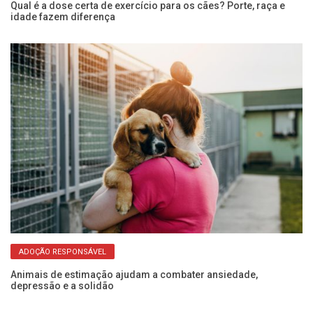
Qual é a dose certa de exercício para os cães? Porte, raça e
Va
idade fazem diferença
co
ADOÇÃO RESPONSÁVEL
pra
Animais de estimação ajudam a combater ansiedade,
Di
depressão e a solidão
ge