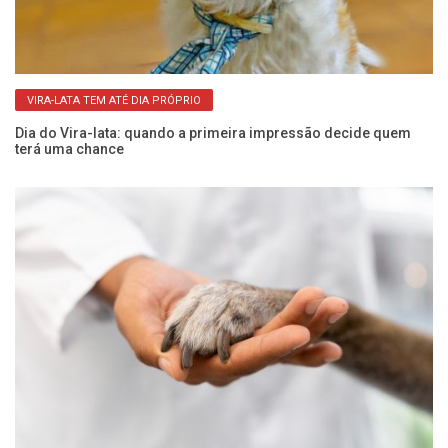
VIRA-LATA TEM ATÉ DIA PRÓPRIO
Dia do Vira-lata: quando a primeira impressão decide quem
Al
terá uma chance
n