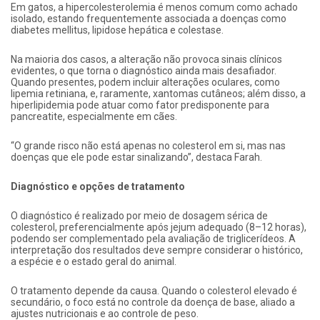
Em gatos, a hipercolesterolemia é menos comum como achado
isolado, estando frequentemente associada a doenças como
diabetes mellitus, lipidose hepática e colestase.
Na maioria dos casos, a alteração não provoca sinais clínicos
evidentes, o que torna o diagnóstico ainda mais desafiador.
Quando presentes, podem incluir alterações oculares, como
lipemia retiniana, e, raramente, xantomas cutâneos; além disso, a
hiperlipidemia pode atuar como fator predisponente para
pancreatite, especialmente em cães.
“O grande risco não está apenas no colesterol em si, mas nas
doenças que ele pode estar sinalizando”, destaca Farah.
Diagnóstico e opções de tratamento
O diagnóstico é realizado por meio de dosagem sérica de
colesterol, preferencialmente após jejum adequado (8–12 horas),
podendo ser complementado pela avaliação de triglicerídeos. A
interpretação dos resultados deve sempre considerar o histórico,
a espécie e o estado geral do animal.
O tratamento depende da causa. Quando o colesterol elevado é
secundário, o foco está no controle da doença de base, aliado a
ajustes nutricionais e ao controle de peso.