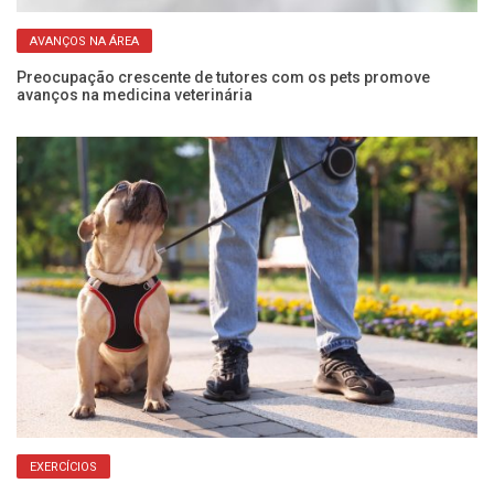
AVANÇOS NA ÁREA
o
Preocupação crescente de tutores com os pets promove
Un
avanços na medicina veterinária
em
EXERCÍCIOS