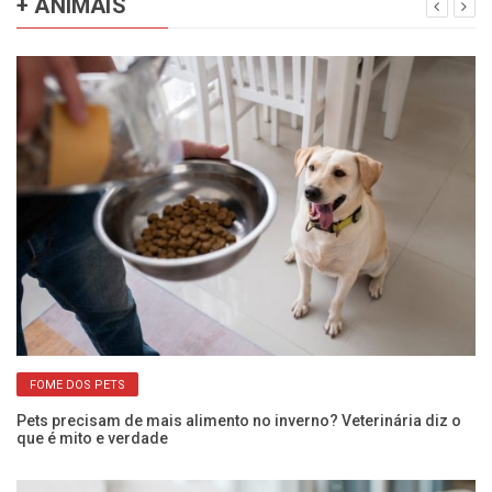
+ ANIMAIS
FOME DOS PETS
o
Pets precisam de mais alimento no inverno? Veterinária diz o
Cã
que é mito e verdade
ci