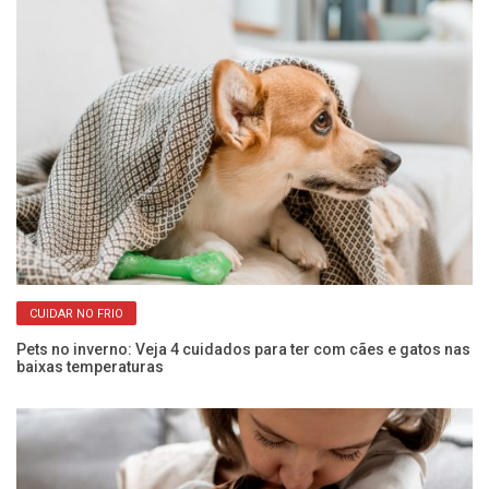
CUIDAR NO FRIO
Pets no inverno: Veja 4 cuidados para ter com cães e gatos nas
Co
baixas temperaturas
an