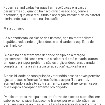
Podem ser indicadas terapias farmacológicas em casos
persistentes ou quando há risco clínico associado, como a
ezetimiba, que atua reduzindo a absorção intestinal de colesterol,
diminuindo sua entrada na circulação.
Metabolismo
Já o bezafibrato, da classe dos fibratos, age no metabolismo
hepático, reduzindo triglicerídeos e auxiliando no equilíbrio do
perfil lipídico.
“A escolha do tratamento depende do tipo de alteração
apresentada. Há casos em que o colesterol está elevado, outros
em que o principal problema são os triglicerídeos, e isso muda
completamente a estratégia terapêutica”, explica Farah.
A possibilidade de manipulação veterinária desses ativos permite
ajustar doses e formas farmacêuticas ao perfil do animal,
aumentando a adesão ao tratamento, especialmente em casos
que exigem acompanhamento prolongado.
“Medicamentos manipulados em forma de biscoito ou molho, em
sabores como picanha, bacon e frango, por exemplo, são mais
atrativos para os animais, o que facilita a administração”, comenta