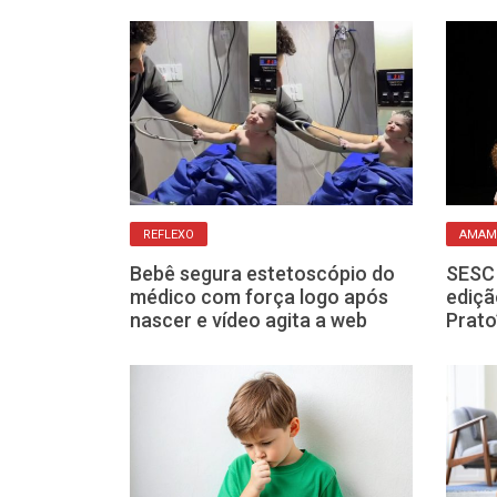
AS
REFLEXO
AMAM
eira: até que
Bebê segura estetoscópio do
SESC 
icam os
médico com força logo após
ediçã
ças?
nascer e vídeo agita a web
Prato