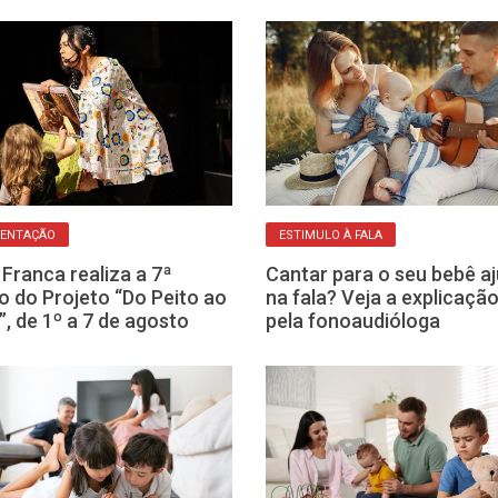
ENTAÇÃO
ESTIMULO À FALA
Franca realiza a 7ª
Cantar para o seu bebê a
o do Projeto “Do Peito ao
na fala? Veja a explicaçã
”, de 1º a 7 de agosto
pela fonoaudióloga