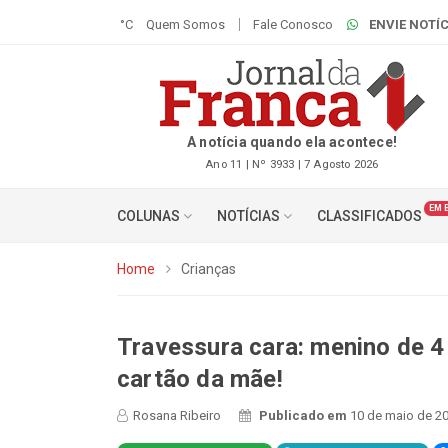
°C
Quem Somos
Fale Conosco
ENVIE NOTÍC
A notícia quando ela acontece!
Ano 11 | Nº 3933 | 7 Agosto 2026
EM 
COLUNAS
NOTÍCIAS
CLASSIFICADOS
Home
Crianças
Travessura cara: menino de 4
cartão da mãe!
Rosana Ribeiro
Publicado em
10 de maio de 20