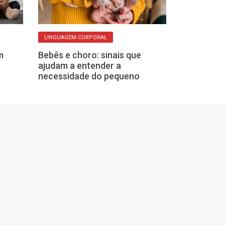
LINGUAGEM CORPORAL
MECANISMO ESPEC
m
Bebês e choro: sinais que
Golpe do Pix e
ajudam a entender a
entenda como
necessidade do pequeno
como se prot