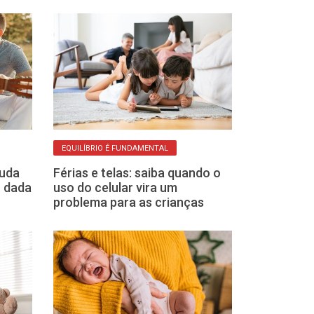
EQUILÍBRIO É FUNDAMENTAL
DE OLHO NOS SIN
juda
Férias e telas: saiba quando o
Veja 5 sinais d
o dada
uso do celular vira um
pode estar s
problema para as crianças
ansiedade