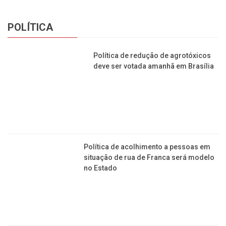
situação de rua de Franca será modelo
no Estado
Veja o que um vereador francano quer
fazer com o tradicional Estádio
“Lanchão”
Bora trabalhar? Sesc contratará 250
funcionários para a unidade de
Franca