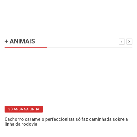
SÓ ANDA NA LINHA
Cachorro caramelo perfeccionista só faz caminhada sobre a
linha da rodovia
Pr
av
NA SALA DE AULA
Pets na escola: estratégia pode contribuir para autorregulação
e aprendizagem