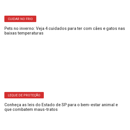
LEQUE DE PROTEÇÃO
Conheça as leis do Estado de SP para o bem-estar animal e
que combatem maus-tratos
Co
an
DICAS CASEIRAS
Como acabar com os pelos espalhados pela casa? Veja as
soluções para quem tem pets
El
do