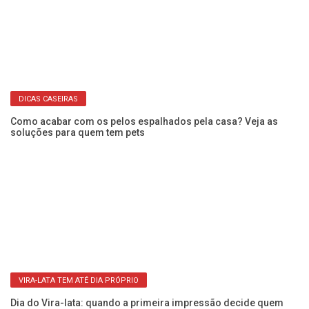
VIRA-LATA TEM ATÉ DIA PRÓPRIO
Dia do Vira-lata: quando a primeira impressão decide quem
terá uma chance
,
Ca
g