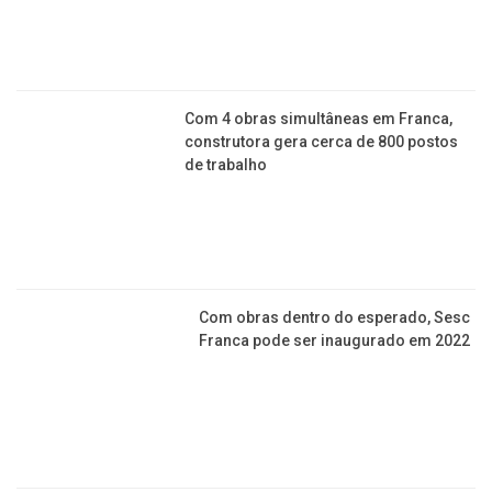
Franca pode ser inaugurado em 2022
Brás: nova Feira da Madrugada
começa a ser construída em São
Paulo
UM TOQUE A +
Socialite e ex-A Fazenda, Heloisa
Faissol é encontrada morta em seu