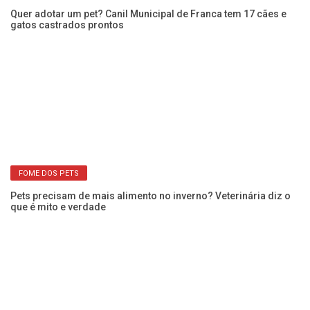
An
de
CUIDAR NO FRIO
Pets no inverno: Veja 4 cuidados para ter com cães e gatos nas
baixas temperaturas
o
Cã
ci