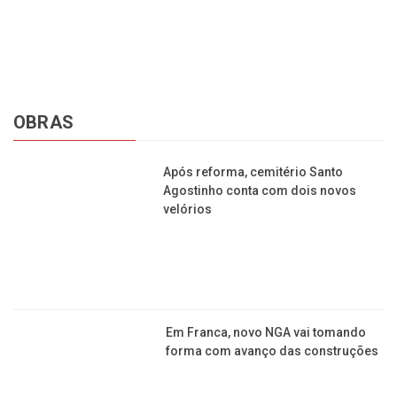
Em Franca, novo NGA vai tomando
forma com avanço das construções
Com 4 obras simultâneas em Franca,
construtora gera cerca de 800 postos
de trabalho
Com obras dentro do esperado, Sesc