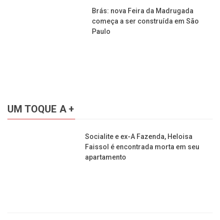
apartamento
Rionegro & Solimões e Emílio &
Eduardo lançam o DVD “Resenha Sem
Compromisso”
Atriz Letícia Spiller termina
relacionamento de 7 anos com diretor
Lucas Loureiro