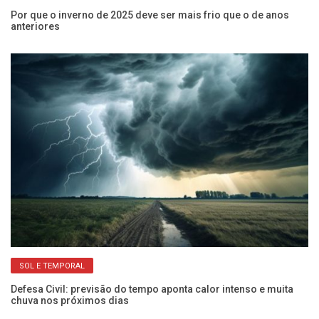
Por que o inverno de 2025 deve ser mais frio que o de anos
In
anteriores
ci
SOL E TEMPORAL
vas
Defesa Civil: previsão do tempo aponta calor intenso e muita
Pr
chuva nos próximos dias
re