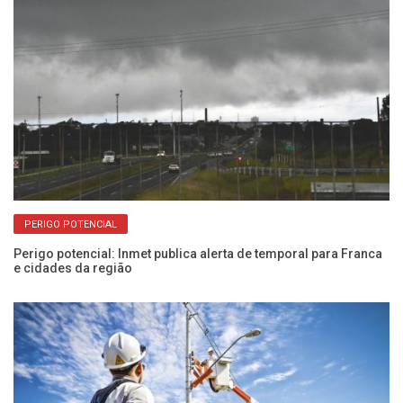
PERIGO POTENCIAL
Perigo potencial: Inmet publica alerta de temporal para Franca
Fr
e cidades da região
35