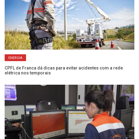
ENERGIA
CPFL de Franca dá dicas para evitar acidentes com a rede
In
elétrica nos temporais
ci