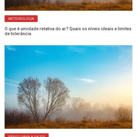
METEOROLOGIA
O que é umidade relativa do ar? Quais os níveis ideais e limites
Bl
de tolerância
da
PERIGO PARA A SAÚDE