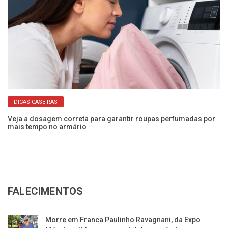
DICAS CASEIRAS
a!
Veja a dosagem correta para garantir roupas perfumadas por
Nu
mais tempo no armário
En
FALECIMENTOS
Morre em Franca Paulinho Ravagnani, da Expo