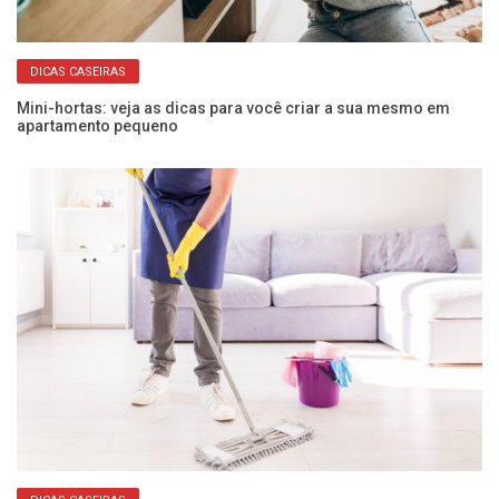
DICAS CASEIRAS
Mini-hortas: veja as dicas para você criar a sua mesmo em
Da
apartamento pequeno
pr