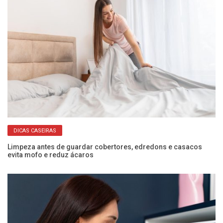
DICAS CASEIRAS
 e
Limpeza antes de guardar cobertores, edredons e casacos
Co
evita mofo e reduz ácaros
ec