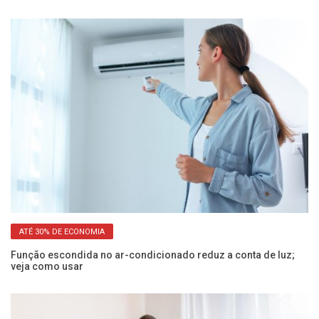
ATÉ 30% DE ECONOMIA
Função escondida no ar-condicionado reduz a conta de luz;
Po
veja como usar
sa