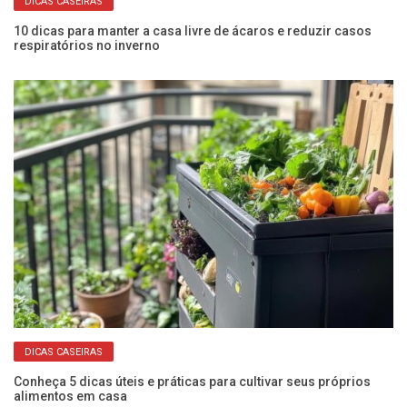
DICAS CASEIRAS
10 dicas para manter a casa livre de ácaros e reduzir casos
Co
respiratórios no inverno
an
DICAS CASEIRAS
o
Conheça 5 dicas úteis e práticas para cultivar seus próprios
Ve
alimentos em casa
a