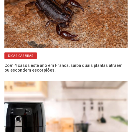
DICAS CASEIRAS
Com 4 casos este ano em Franca, saiba quais plantas atraem
Se
ou escondem escorpiões.
co