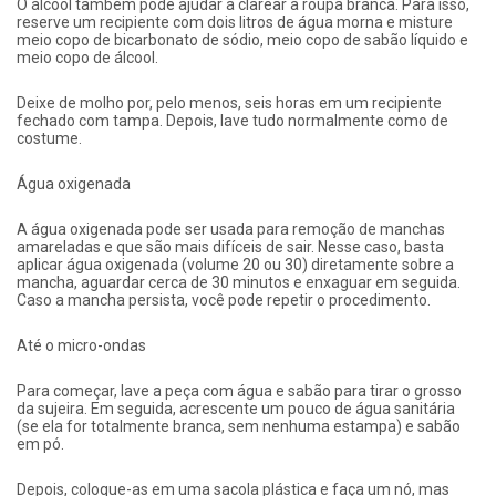
O álcool também pode ajudar a clarear a roupa branca. Para isso,
reserve um recipiente com dois litros de água morna e misture
meio copo de bicarbonato de sódio, meio copo de sabão líquido e
meio copo de álcool.
Deixe de molho por, pelo menos, seis horas em um recipiente
fechado com tampa. Depois, lave tudo normalmente como de
costume.
Água oxigenada
A água oxigenada pode ser usada para remoção de manchas
amareladas e que são mais difíceis de sair. Nesse caso, basta
aplicar água oxigenada (volume 20 ou 30) diretamente sobre a
mancha, aguardar cerca de 30 minutos e enxaguar em seguida.
Caso a mancha persista, você pode repetir o procedimento.
Até o micro-ondas
Para começar, lave a peça com água e sabão para tirar o grosso
da sujeira. Em seguida, acrescente um pouco de água sanitária
(se ela for totalmente branca, sem nenhuma estampa) e sabão
em pó.
Depois, coloque-as em uma sacola plástica e faça um nó, mas