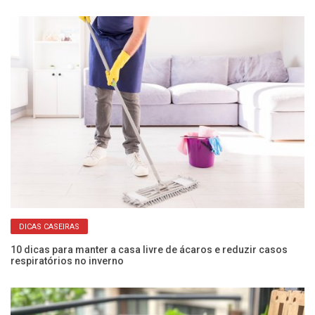
DICAS CASEIRAS
10 dicas para manter a casa livre de ácaros e reduzir casos
Co
respiratórios no inverno
an