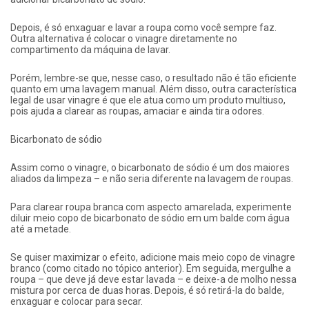
Depois, é só enxaguar e lavar a roupa como você sempre faz.
Outra alternativa é colocar o vinagre diretamente no
compartimento da máquina de lavar.
Porém, lembre-se que, nesse caso, o resultado não é tão eficiente
quanto em uma lavagem manual. Além disso, outra característica
legal de usar vinagre é que ele atua como um produto multiuso,
pois ajuda a clarear as roupas, amaciar e ainda tira odores.
Bicarbonato de sódio
Assim como o vinagre, o bicarbonato de sódio é um dos maiores
aliados da limpeza – e não seria diferente na lavagem de roupas.
Para clarear roupa branca com aspecto amarelada, experimente
diluir meio copo de bicarbonato de sódio em um balde com água
até a metade.
Se quiser maximizar o efeito, adicione mais meio copo de vinagre
branco (como citado no tópico anterior). Em seguida, mergulhe a
roupa – que deve já deve estar lavada – e deixe-a de molho nessa
mistura por cerca de duas horas. Depois, é só retirá-la do balde,
enxaguar e colocar para secar.