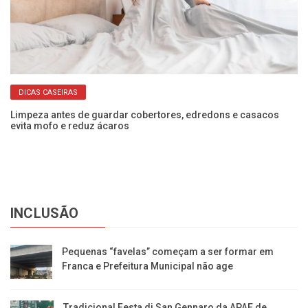
DICAS CASEIRAS
 e
Limpeza antes de guardar cobertores, edredons e casacos
Co
evita mofo e reduz ácaros
ec
INCLUSÃO
Pequenas “favelas” começam a ser formar em
Franca e Prefeitura Municipal não age
Tradicional Festa di San Gennaro da APAE de