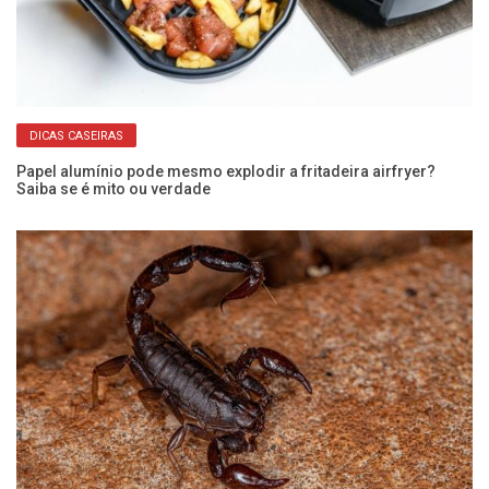
DICAS CASEIRAS
r
Papel alumínio pode mesmo explodir a fritadeira airfryer?
Ve
Saiba se é mito ou verdade
ma