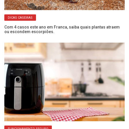
DICAS CASEIRAS
Com 4 casos este ano em Franca, saiba quais plantas atraem
Se
ou escondem escorpiões.
co
FUNCIONAMENTO SEGURO