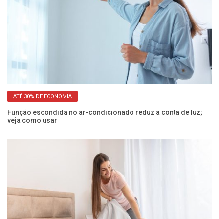
ATÉ 30% DE ECONOMIA
Função escondida no ar-condicionado reduz a conta de luz;
Po
veja como usar
sa