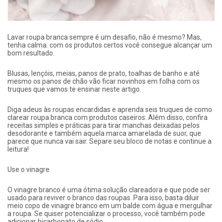
Lavar roupa branca sempre é um desafio, não é mesmo? Mas,
tenha calma: com os produtos certos você consegue alcançar um
bom resultado.
Blusas, lençóis, meias, panos de prato, toalhas de banho e até
mesmo os panos de chão vão ficar novinhos em folha com os
truques que vamos te ensinar neste artigo.
Diga adeus às roupas encardidas e aprenda seis truques de como
clarear roupa branca com produtos caseiros. Além disso, confira
receitas simples e práticas para tirar manchas deixadas pelos
desodorante e também aquela marca amarelada de suor, que
parece que nunca vai sair. Separe seu bloco de notas e continue a
leitura!
Use o vinagre
O vinagre branco é uma ótima solução clareadora e que pode ser
usado para reviver o branco das roupas. Para isso, basta diluir
meio copo de vinagre branco em um balde com água e mergulhar
a roupa. Se quiser potencializar o processo, você também pode
adicionar bicarbonato de sódio.