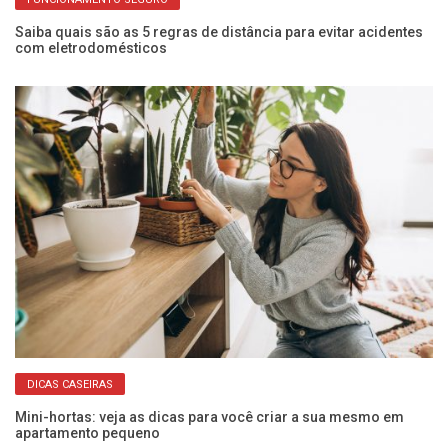
Saiba quais são as 5 regras de distância para evitar acidentes
Pr
com eletrodomésticos
de
DICAS CASEIRAS
Mini-hortas: veja as dicas para você criar a sua mesmo em
Da
apartamento pequeno
pr