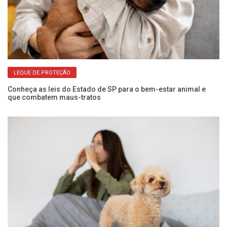
LEQUE DE PROTEÇÃO
Conheça as leis do Estado de SP para o bem-estar animal e
El
que combatem maus-tratos
do