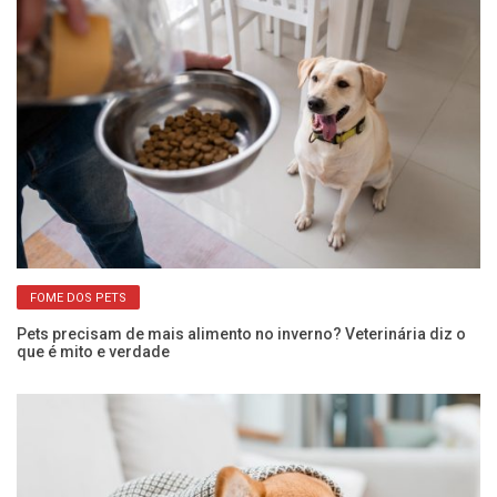
FOME DOS PETS
o
Pets precisam de mais alimento no inverno? Veterinária diz o
Cã
que é mito e verdade
ci