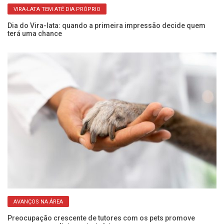
VIRA-LATA TEM ATÉ DIA PRÓPRIO
Dia do Vira-lata: quando a primeira impressão decide quem
Al
terá uma chance
n
AVANÇOS NA ÁREA
o
Preocupação crescente de tutores com os pets promove
Un