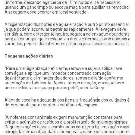
uniforme, deixando agir cerca de 10 minutos e, se necessário,
usando um pano limpo ou escova macia para auxiliar na remoção.
A secagem deve ocorrer em local ventilado.
A higienização dos potes de água e ração é outro ponto essencial,
já que podem acumular bactérias rapidamente. A lavagem deve
ser diária, com detergente neutro, seguida de enxágue abundante
para eliminar qualquer resíduo. Já áreas externas, como quintais e
varandas, pedem desinfetantes próprios para locais com animais.
Pequenas ações diárias
“Para uma higienização eficiente, remova a sujeira sólida, lave
com água e aplique um limpador concentrado com ação
desinfetante e eliminador de odores, sempre diluído conforme
orientação do fabricante. Após o tempo de ação, enxágue bem
antes de liberar o espaço para os pets”, orienta Griep.
Além da escolha adequada dos itens, a frequência dos cuidados é
determinante para manter o equilíbrio do espaço.
“Ambientes com animais exigem manutenção constante para
evitar o acúmulo de resíduos e a proliferação de microrganismos.
Pequenas ações diárias, combinadas com uma higienização mais
completa semanal, ajudam a preservar a saúde dos pets e o bem-