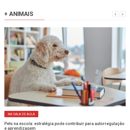
+ ANIMAIS
NA SALA DE AULA
Pets na escola: estratégia pode contribuir para autorregulação
Qu
e aprendizagem
id