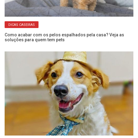
DICAS CASEIRAS
,
Como acabar com os pelos espalhados pela casa? Veja as
Ca
soluções para quem tem pets
g