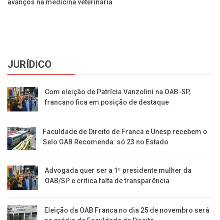
avanços na medicina veterinária
em
JURÍDICO
Com eleição de Patrícia Vanzolini na OAB-SP,
francano fica em posição de destaque
Faculdade de Direito de Franca e Unesp recebem o
Selo OAB Recomenda: só 23 no Estado
Advogada quer ser a 1ª presidente mulher da
OAB/SP e critica falta de transparência
Eleição da OAB Franca no dia 25 de novembro será