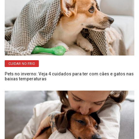
CUIDAR NO FRIO
Pets no inverno: Veja 4 cuidados para ter com cães e gatos nas
Co
baixas temperaturas
an