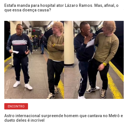
Estafa manda para hospital ator Lázaro Ramos. Mas, afinal, o
Ra
que essa doença causa?
fé
ENCONTRO
e
Astro internacional surpreende homem que cantava no Metrô e
Lu
dueto deles é incrível
Me