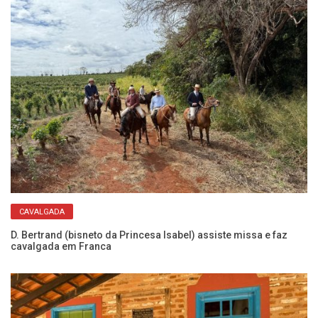
CAVALGADA
e
D. Bertrand (bisneto da Princesa Isabel) assiste missa e faz
Gu
cavalgada em Franca
ao