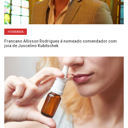
HONRARIA
em
Francano Allisson Rodrigues é nomeado comendador com
Ra
joia de Juscelino Kubitschek
20