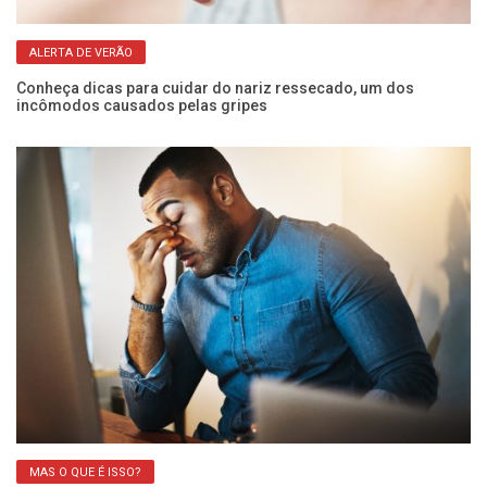
ALERTA DE VERÃO
Conheça dicas para cuidar do nariz ressecado, um dos
“V
incômodos causados pelas gripes
2ª
MAS O QUE É ISSO?