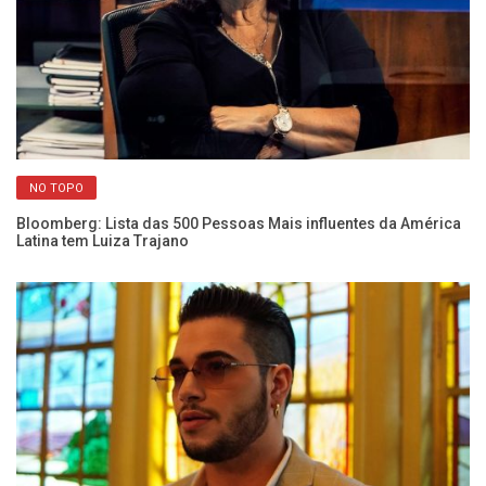
NO TOPO
Bloomberg: Lista das 500 Pessoas Mais influentes da América
A 
Latina tem Luiza Trajano
Cl