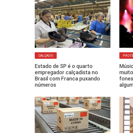
CALÇADO
PROTE
o: calçadistas
Estado de SP é o quarto
Músic
para receber
empregador calçadista no
muito
entina
Brasil com Franca puxando
fones
números
algu