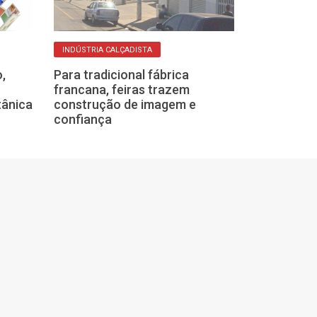
MÃO DE OBRA
INDÚSTRIA CALÇADISTA
Franca é líder
,
Para tradicional fábrica
empregos da in
francana, feiras trazem
no quadrimest
tânica
construção de imagem e
confiança