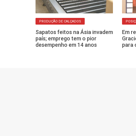
PRODUÇÃO DE CALÇADOS
POSI
leiros e
s contra
Sapatos feitos na Ásia invadem
Em re
país; emprego tem o pior
Graci
desempenho em 14 anos
para 