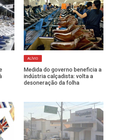
ALÍVIO
INDÚSTRIA CALÇAD
e
Medida do governo beneficia a
Feiras interna
à
indústria calçadista: volta a
calçados do p
desoneração da folha
devem gerar U