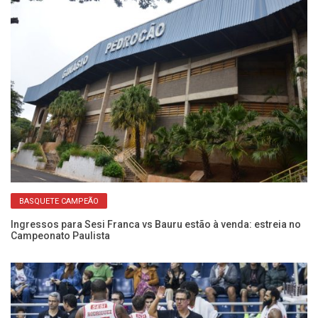
BASQUETE CAMPEÃO
Ingressos para Sesi Franca vs Bauru estão à venda: estreia no
Se
Campeonato Paulista
D