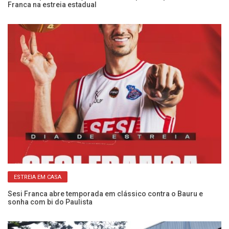
Franca na estreia estadual
ab
ESTREIA EM CASA
:
Sesi Franca abre temporada em clássico contra o Bauru e
Ca
sonha com bi do Paulista
Se