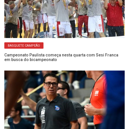
BASQUETE CAMPEÃO
Campeonato Paulista começa nesta quarta com Sesi Franca
em busca do bicampeonato
de
No
co