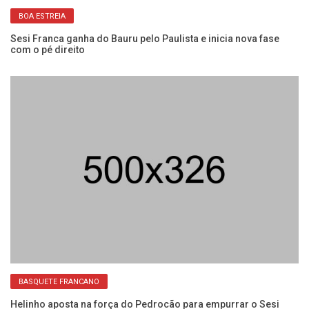
BOA ESTREIA
Sesi Franca ganha do Bauru pelo Paulista e inicia nova fase
Se
com o pé direito
co
BASQUETE FRANCANO
na
Helinho aposta na força do Pedrocão para empurrar o Sesi
Se