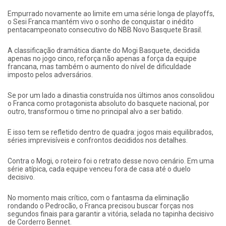
Empurrado novamente ao limite em uma série longa de playoffs,
o Sesi Franca mantém vivo o sonho de conquistar o inédito
pentacampeonato consecutivo do NBB Novo Basquete Brasil.
A classificação dramática diante do Mogi Basquete, decidida
apenas no jogo cinco, reforça não apenas a força da equipe
francana, mas também o aumento do nível de dificuldade
imposto pelos adversários.
Se por um lado a dinastia construída nos últimos anos consolidou
o Franca como protagonista absoluto do basquete nacional, por
outro, transformou o time no principal alvo a ser batido.
E isso tem se refletido dentro de quadra: jogos mais equilibrados,
séries imprevisíveis e confrontos decididos nos detalhes.
Contra o Mogi, o roteiro foi o retrato desse novo cenário. Em uma
série atípica, cada equipe venceu fora de casa até o duelo
decisivo.
No momento mais crítico, com o fantasma da eliminação
rondando o Pedrocão, o Franca precisou buscar forças nos
segundos finais para garantir a vitória, selada no tapinha decisivo
de Corderro Bennet.