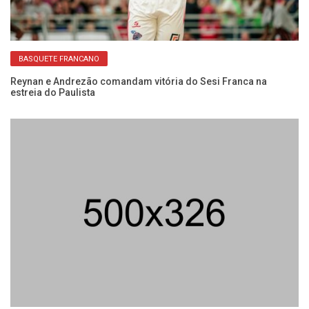
BASQUETE FRANCANO
do
Reynan e Andrezão comandam vitória do Sesi Franca na
Co
estreia do Paulista
Fr