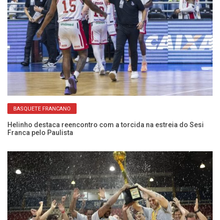
BASQUETE FRANCANO
Helinho destaca reencontro com a torcida na estreia do Sesi
An
Franca pelo Paulista
el
da
Mi
t