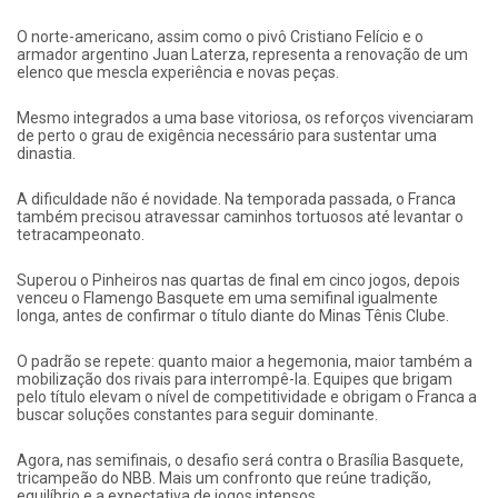
O norte-americano, assim como o pivô Cristiano Felício e o
armador argentino Juan Laterza, representa a renovação de um
elenco que mescla experiência e novas peças.
Mesmo integrados a uma base vitoriosa, os reforços vivenciaram
de perto o grau de exigência necessário para sustentar uma
dinastia.
A dificuldade não é novidade. Na temporada passada, o Franca
também precisou atravessar caminhos tortuosos até levantar o
tetracampeonato.
Superou o Pinheiros nas quartas de final em cinco jogos, depois
venceu o Flamengo Basquete em uma semifinal igualmente
longa, antes de confirmar o título diante do Minas Tênis Clube.
O padrão se repete: quanto maior a hegemonia, maior também a
mobilização dos rivais para interrompê-la. Equipes que brigam
pelo título elevam o nível de competitividade e obrigam o Franca a
buscar soluções constantes para seguir dominante.
Agora, nas semifinais, o desafio será contra o Brasília Basquete,
tricampeão do NBB. Mais um confronto que reúne tradição,
equilíbrio e a expectativa de jogos intensos.