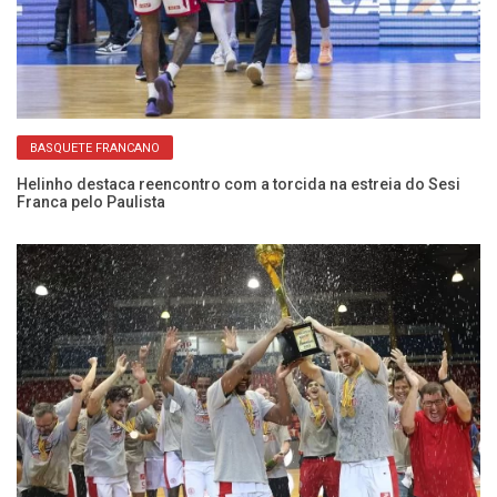
BASQUETE FRANCANO
Helinho destaca reencontro com a torcida na estreia do Sesi
An
Franca pelo Paulista
el
da
Mi
t