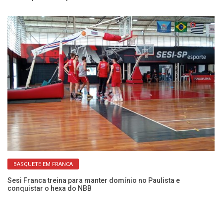
elo
To
de
BASQUETE EM FRANCA
Sesi Franca treina para manter domínio no Paulista e
conquistar o hexa do NBB