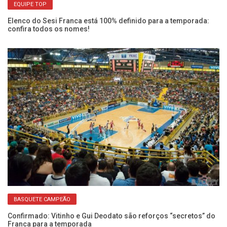
EQUIPE TOP
Elenco do Sesi Franca está 100% definido para a temporada:
confira todos os nomes!
He
pr
BASQUETE CAMPEÃO
Confirmado: Vitinho e Gui Deodato são reforços “secretos” do
Franca para a temporada