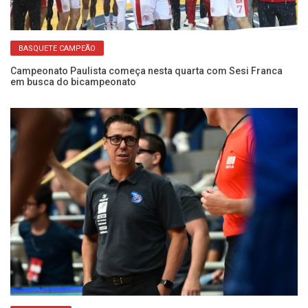
BASQUETE CAMPEÃO
Campeonato Paulista começa nesta quarta com Sesi Franca
em busca do bicampeonato
de
No
co