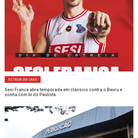
ESTREIA EM CASA
:
Sesi Franca abre temporada em clássico contra o Bauru e
Ca
sonha com bi do Paulista
Se