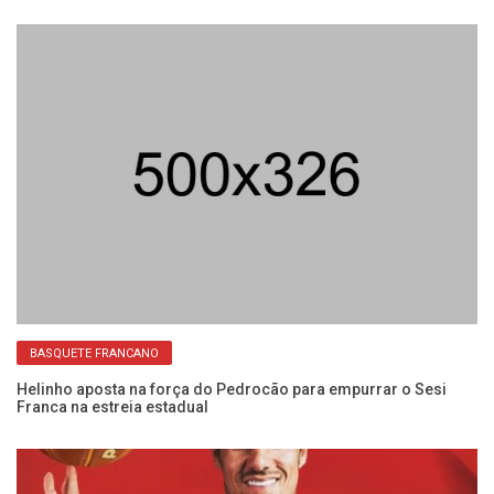
BASQUETE FRANCANO
na
Helinho aposta na força do Pedrocão para empurrar o Sesi
Se
Franca na estreia estadual
ab