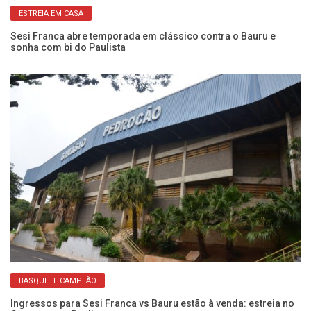
ESTREIA EM CASA
:
Sesi Franca abre temporada em clássico contra o Bauru e
Ca
sonha com bi do Paulista
Se
BASQUETE CAMPEÃO
Ingressos para Sesi Franca vs Bauru estão à venda: estreia no
Se