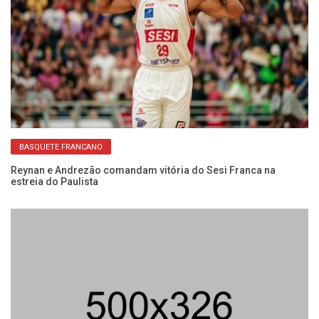
BASQUETE FRANCANO
do
Reynan e Andrezão comandam vitória do Sesi Franca na
Co
estreia do Paulista
Fr