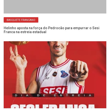
BASQUETE FRANCANO
na
Helinho aposta na força do Pedrocão para empurrar o Sesi
Se
Franca na estreia estadual
ab