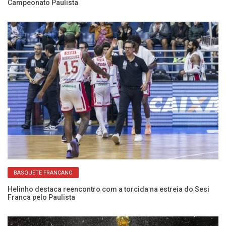
Campeonato Paulista
D
BASQUETE FRANCANO
Helinho destaca reencontro com a torcida na estreia do Sesi
An
Franca pelo Paulista
el