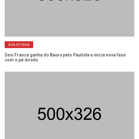
BOA ESTREIA
Sesi Franca ganha do Bauru pelo Paulista e inicia nova fase
Se
com o pé direito
co