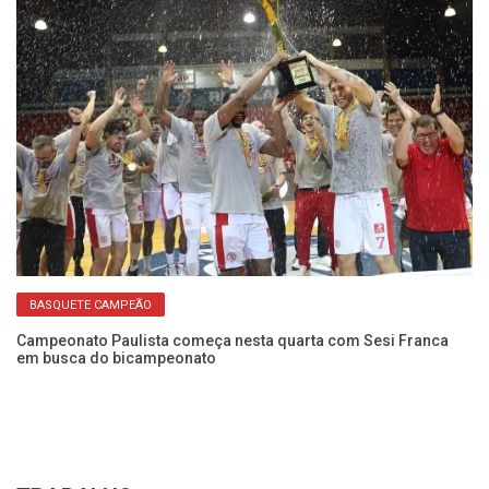
da
Mi
t
BASQUETE CAMPEÃO
Campeonato Paulista começa nesta quarta com Sesi Franca
em busca do bicampeonato