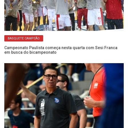
BASQUETE CAMPEÃO
Campeonato Paulista começa nesta quarta com Sesi Franca
em busca do bicampeonato
de
No
co