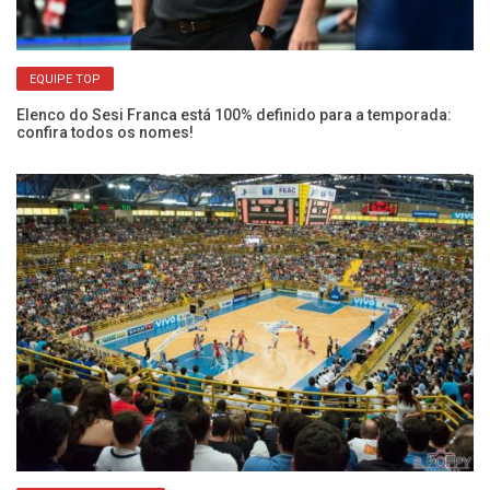
EQUIPE TOP
Elenco do Sesi Franca está 100% definido para a temporada:
confira todos os nomes!
He
pr