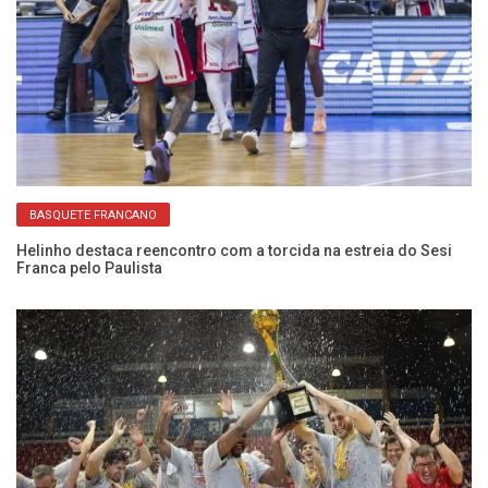
BASQUETE FRANCANO
Helinho destaca reencontro com a torcida na estreia do Sesi
An
Franca pelo Paulista
el
da
Mi
t