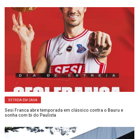
ESTREIA EM CASA
:
Sesi Franca abre temporada em clássico contra o Bauru e
Ca
sonha com bi do Paulista
Se