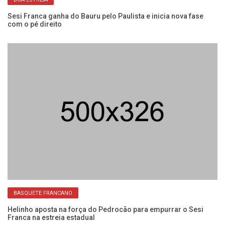
Sesi Franca ganha do Bauru pelo Paulista e inicia nova fase
Se
com o pé direito
co
BASQUETE FRANCANO
na
Helinho aposta na força do Pedrocão para empurrar o Sesi
Se
Franca na estreia estadual
ab