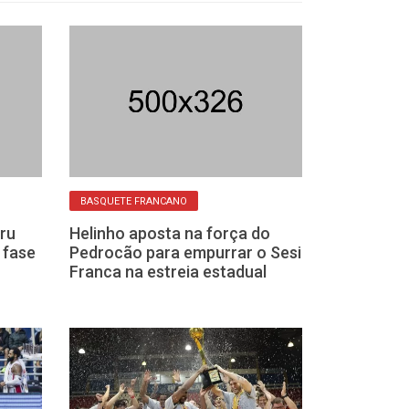
BASQUETE FRANCANO
EQUIPE TOP
ru
Helinho aposta na força do
Elenco do Ses
a fase
Pedrocão para empurrar o Sesi
100% definido
Franca na estreia estadual
temporada: co
nomes!