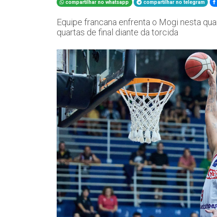
compartilhar no whatsapp
compartilhar no telegram
Equipe francana enfrenta o Mogi nesta quar
quartas de final diante da torcida