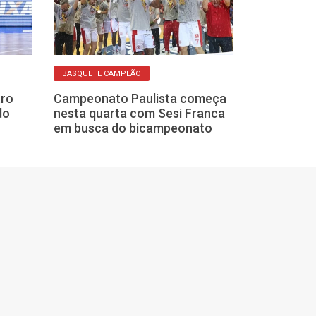
BASQUETE CAMPEÃO
BASQUETE EM FRA
tro
Campeonato Paulista começa
Campeonato P
do
nesta quarta com Sesi Franca
Basquete com
em busca do bicampeonato
quarta: Sesi F