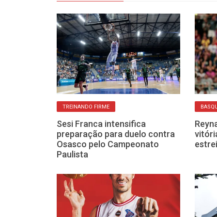
TREINANDO FIRME
BASQ
eia na próxima
Sesi Franca intensifica
Reyn
nte do Bauru na
preparação para duelo contra
vitór
ista
Osasco pelo Campeonato
estre
Paulista