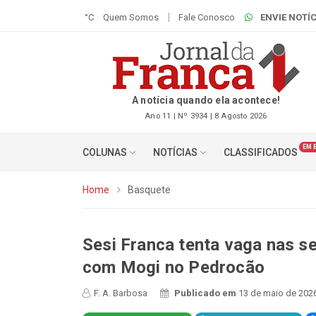
°C
Quem Somos
Fale Conosco
ENVIE NOTÍC
A notícia quando ela acontece!
Ano 11 | Nº 3934 | 8 Agosto 2026
EM 
COLUNAS
NOTÍCIAS
CLASSIFICADOS
Home
Basquete
Sesi Franca tenta vaga nas s
com Mogi no Pedrocão
F. A. Barbosa
Publicado em
13 de maio de 2026