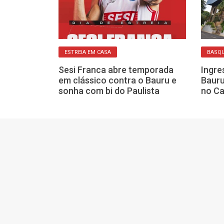
integração do
a no início da
ranca
ESTREIA EM CASA
BASQ
Sesi Franca abre temporada
Ingre
em clássico contra o Bauru e
Bauru
sonha com bi do Paulista
no Ca