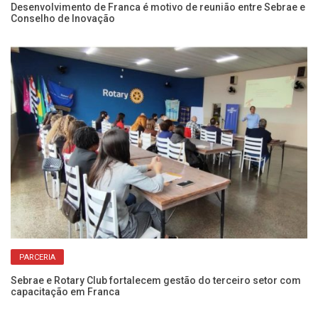
Desenvolvimento de Franca é motivo de reunião entre Sebrae e
At
Conselho de Inovação
e
PARCERIA
om
Sebrae e Rotary Club fortalecem gestão do terceiro setor com
Pa
capacitação em Franca
In