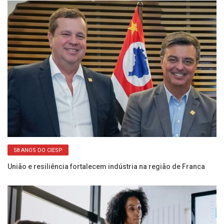
58 ANOS DO CIESP
União e resiliência fortalecem indústria na região de Franca
Se
de