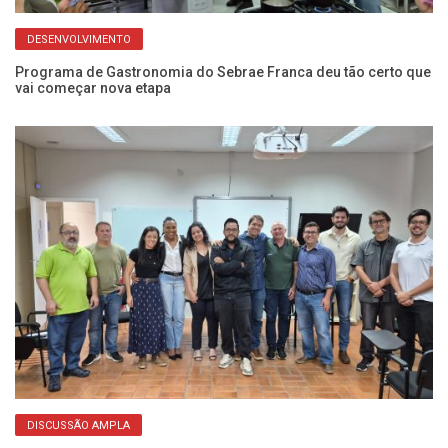
DESENVOLVIMENTO
as
Programa de Gastronomia do Sebrae Franca deu tão certo que
Qu
vai começar nova etapa
e 
DISCUSSÃO AMPLA