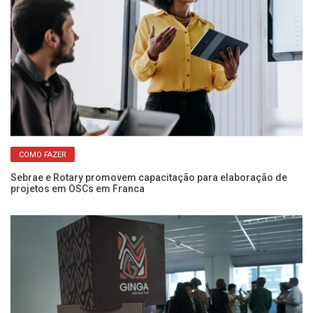
COMO FAZER
Sebrae e Rotary promovem capacitação para elaboração de
projetos em OSCs em Franca
Wo
fo