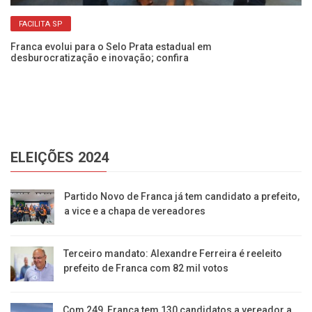
FACILITA SP
Franca evolui para o Selo Prata estadual em
desburocratização e inovação; confira
Pr
in
ELEIÇÕES 2024
Partido Novo de Franca já tem candidato a prefeito,
a vice e a chapa de vereadores
Terceiro mandato: Alexandre Ferreira é reeleito
prefeito de Franca com 82 mil votos
Com 249, Franca tem 130 candidatos a vereador a