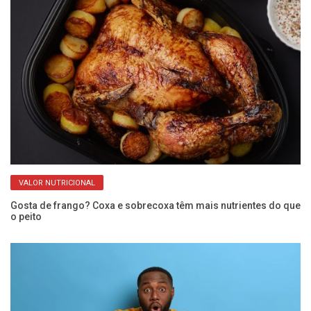
VALOR NUTRICIONAL
e
Gosta de frango? Coxa e sobrecoxa têm mais nutrientes do que
Ve
o peito
re