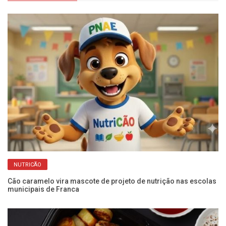
NUTRICÃO
Cão caramelo vira mascote de projeto de nutrição nas escolas
Ar
municipais de Franca
pa