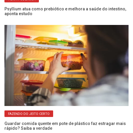
Psyllium atua como prebiótico e melhora a saúde do intestino,
aponta estudo
Co
pa
FAZENDO DO JEITO CERTO
Guardar comida quente em pote de plástico faz estragar mais
ara
rápido? Saiba a verdade
Va
a 