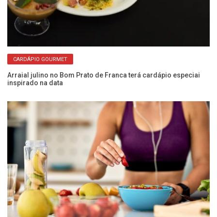
CARDÁPIO GOURMET
Arraial julino no Bom Prato de Franca terá cardápio especiai
inspirado na data
O 
vi