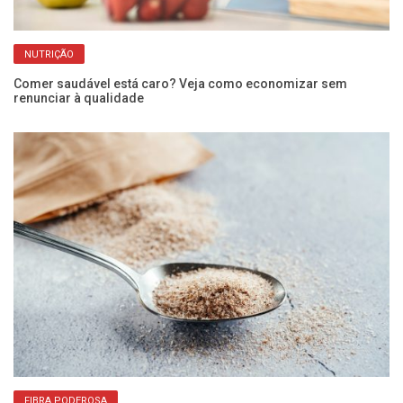
NUTRIÇÃO
Comer saudável está caro? Veja como economizar sem
renunciar à qualidade
Ôm
me
FIBRA PODEROSA