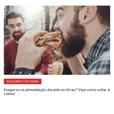
EQUILÍBRIO PÓS-FÉRIAS
Exagerou na alimentação durante as férias? Veja como voltar à
rotina!
Qu
in