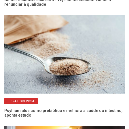
renunciar à qualidade
Ôm
me
FIBRA PODEROSA
Psyllium atua como prebiótico e melhora a saúde do intestino,
aponta estudo
Co
pa