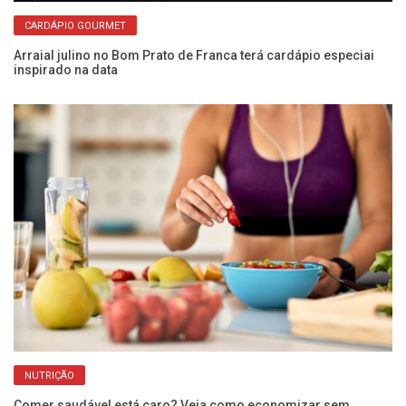
CARDÁPIO GOURMET
Arraial julino no Bom Prato de Franca terá cardápio especiai
inspirado na data
O 
vi
NUTRIÇÃO
Comer saudável está caro? Veja como economizar sem