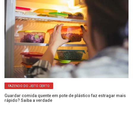
FAZENDO DO JEITO CERTO
Guardar comida quente em pote de plástico faz estragar mais
ara
rápido? Saiba a verdade
Va
a 