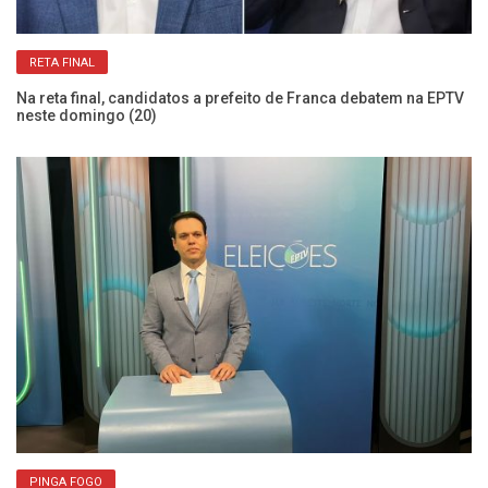
RETA FINAL
Na reta final, candidatos a prefeito de Franca debatem na EPTV
Qu
neste domingo (20)
mí
PINGA FOGO