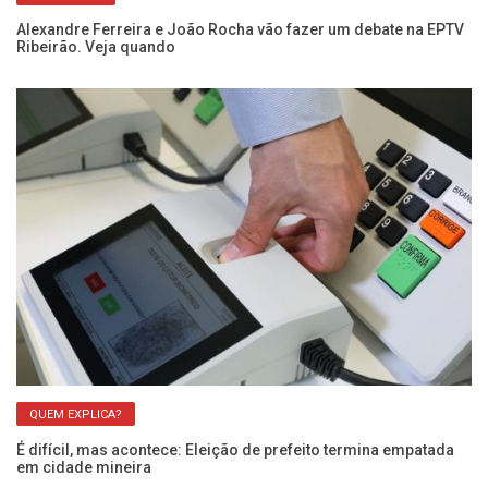
do
Alexandre Ferreira e João Rocha vão fazer um debate na EPTV
Co
Ribeirão. Veja quando
Zo
QUEM EXPLICA?
É difícil, mas acontece: Eleição de prefeito termina empatada
2.
em cidade mineira
es