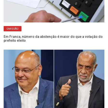
OMISSÃO
Em Franca, número da abstenção é maior do que a votação do
El
prefeito eleito
se