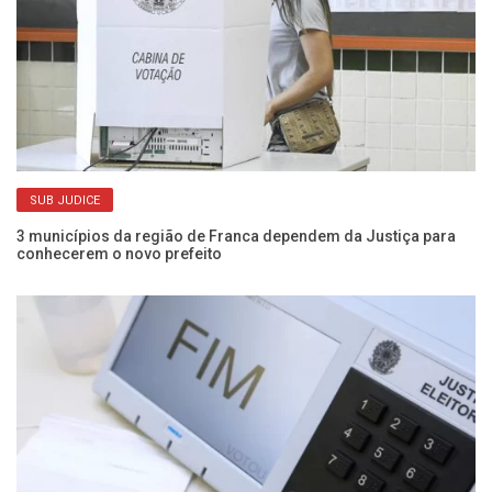
SUB JUDICE
3 municípios da região de Franca dependem da Justiça para
Al
conhecerem o novo prefeito
di