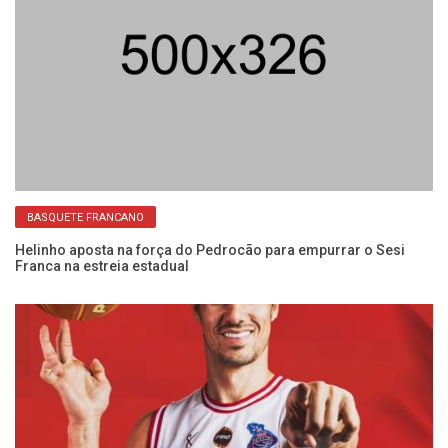
BASQUETE FRANCANO
do
Helinho aposta na força do Pedrocão para empurrar o Sesi
Co
Franca na estreia estadual
Fr