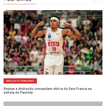
BASQUETE FRANCANO
Reynan e Andrezão comandam vitória do Sesi Franca na
Ca
estreia do Paulista
e