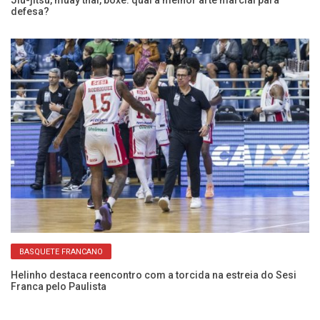
defesa?
ab
BASQUETE FRANCANO
:
Helinho destaca reencontro com a torcida na estreia do Sesi
Ca
Franca pelo Paulista
Se