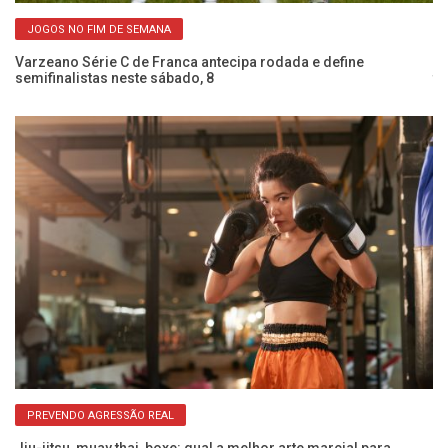
JOGOS NO FIM DE SEMANA
Varzeano Série C de Franca antecipa rodada e define
Ca
semifinalistas neste sábado, 8
ti
PREVENDO AGRESSÃO REAL
na
Jiu-jitsu, muay thai, boxe: qual a melhor arte marcial para
Se