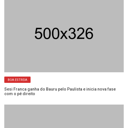
BOA ESTREIA
Sesi Franca ganha do Bauru pelo Paulista e inicia nova fase
El
com o pé direito
co