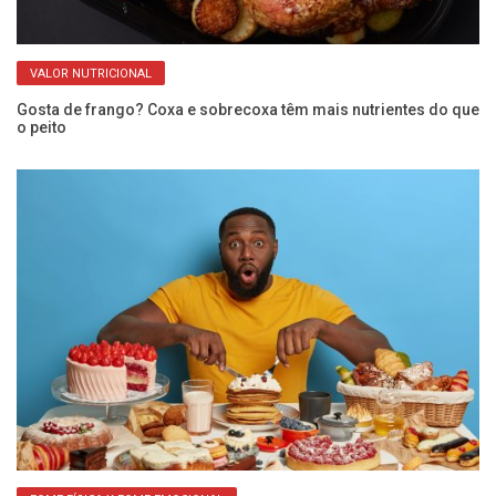
VALOR NUTRICIONAL
e
Gosta de frango? Coxa e sobrecoxa têm mais nutrientes do que
Ve
o peito
re