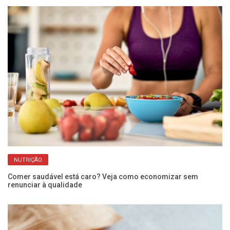
NUTRIÇÃO
Comer saudável está caro? Veja como economizar sem
renunciar à qualidade
Ôm
me