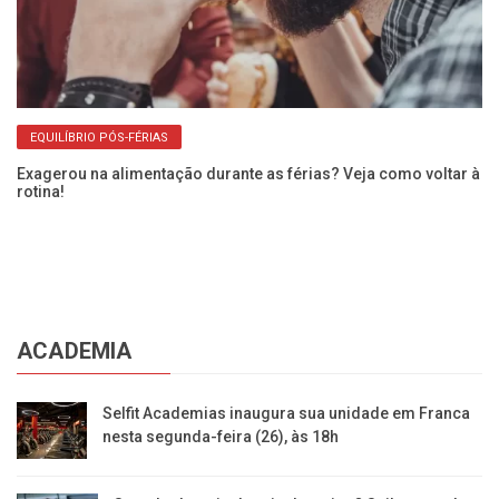
EQUILÍBRIO PÓS-FÉRIAS
Exagerou na alimentação durante as férias? Veja como voltar à
rotina!
Qu
in
ACADEMIA
Selfit Academias inaugura sua unidade em Franca
nesta segunda-feira (26), às 18h