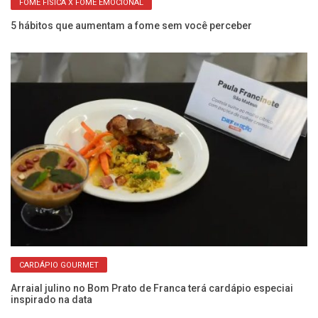
FOME FÍSICA X FOME EMOCIONAL
5 hábitos que aumentam a fome sem você perceber
Hi
lí
CARDÁPIO GOURMET
Arraial julino no Bom Prato de Franca terá cardápio especiai
inspirado na data
O 
vi