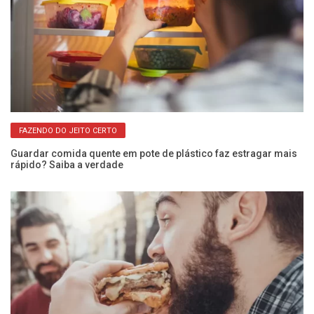
FAZENDO DO JEITO CERTO
Guardar comida quente em pote de plástico faz estragar mais
ara
rápido? Saiba a verdade
Va
a 