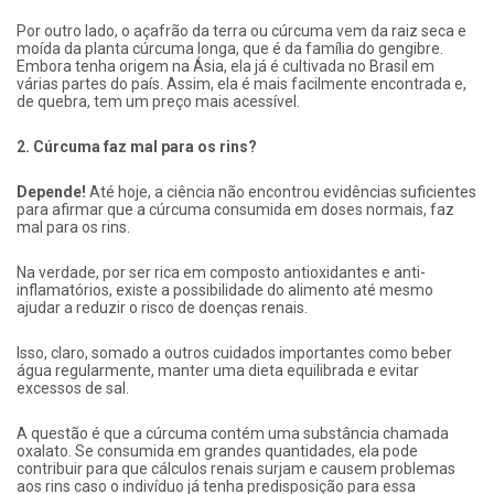
Por outro lado, o açafrão da terra ou cúrcuma vem da raiz seca e
moída da planta cúrcuma longa, que é da família do gengibre.
Embora tenha origem na Ásia, ela já é cultivada no Brasil em
várias partes do país. Assim, ela é mais facilmente encontrada e,
de quebra, tem um preço mais acessível.
2. Cúrcuma faz mal para os rins?
Depende!
Até hoje, a ciência não encontrou evidências suficientes
para afirmar que a cúrcuma consumida em doses normais, faz
mal para os rins.
Na verdade, por ser rica em composto antioxidantes e anti-
inflamatórios, existe a possibilidade do alimento até mesmo
ajudar a reduzir o risco de doenças renais.
Isso, claro, somado a outros cuidados importantes como beber
água regularmente, manter uma dieta equilibrada e evitar
excessos de sal.
A questão é que a cúrcuma contém uma substância chamada
oxalato. Se consumida em grandes quantidades, ela pode
contribuir para que cálculos renais surjam e causem problemas
aos rins caso o indivíduo já tenha predisposição para essa