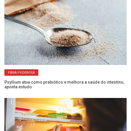
FIBRA PODEROSA
Psyllium atua como prebiótico e melhora a saúde do intestino,
aponta estudo
Co
pa