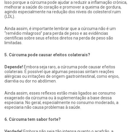
Isso porque a cúrcuma pode ajudar a reduzir a inflamação crônica,
melhorar a saúde do coração e promover a queima de gordura,
agindo especialmente na redução dos níveis do colesterol ruim
(LDL).
Ainda assim, é importante lembrar que a cúrcuma não é um
“remédio milagroso” para perda de peso e as evidências
científicas sobre seus efeitos diretos na perda de peso são
limitadas.
5. Cúrcuma pode causar efeitos colaterais?
Depende!
Embora seja raro, a cúrcuma pode causar efeitos
colaterais. É possível que algumas pessoas sintam reações
alérgicas ou irritações de origem gastrointestinal, como enjoo,
diarréia ou dor no abdômen.
Ainda assim, esses reflexos estão mais ligados ao consumo
exagerado da cúrcuma ou à suplementação a base dessa
especiaria. No geral, especialmente no consumo moderado, a
especiaria não causa problemas à saúde.
6. Cúrcuma tem sabor forte?
Verdade!
Embora não seja tão intensa quanto o açafrão, a