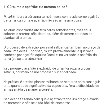
1. Cúrcuma e açafrão: é a mesma coisa?
Mito!
Embora a cúrcuma também seja conhecida como açafrão-
da-terra, cúrcuma e açafrão não são a mesma coisa.
As duas especiarias até têm cores semelhantes, mas seus
sabores e aromas são distintos, além de serem oriundas de
plantas diferentes.
O processo de extração, por sinal, influencia também no preço de
cada uma delas – por isso, muito provavelmente, o que você
conhece por açafrão aqui no Brasil é, na verdade, o açafrão-da-
terra (ou seja, a cúrcuma).
Isso porque o açafrão é extraído de uma flor roxa, a crocus
sativus, por meio de um processo super delicado.
Na prática, é preciso plantar milhares de hectares para conseguir
uma quantidade significativa da especiaria, fora a dificuldade de
armazená-la da maneira correta.
Isso acaba fazendo com que o açafrão tenha um preço elevado
no mercado e não seja tão fácil de encontrar.