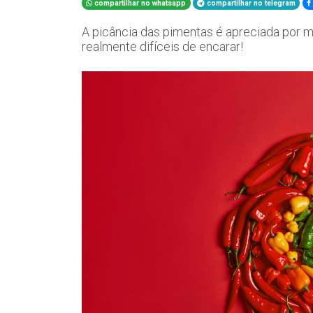
compartilhar no whatsapp
compartilhar no telegram
A picância das pimentas é apreciada por m
realmente difíceis de encarar!