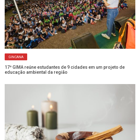
GINCANA
17ª GIMA reúne estudantes de 9 cidades em um projeto de
Fr
educação ambiental da região
re