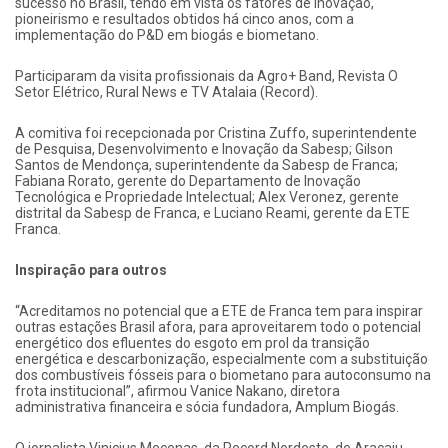
sucesso no Brasil, tendo em vista os fatores de inovação,
pioneirismo e resultados obtidos há cinco anos, com a
implementação do P&D em biogás e biometano.
Participaram da visita profissionais da Agro+ Band, Revista O
Setor Elétrico, Rural News e TV Atalaia (Record).
A comitiva foi recepcionada por Cristina Zuffo, superintendente
de Pesquisa, Desenvolvimento e Inovação da Sabesp; Gilson
Santos de Mendonça, superintendente da Sabesp de Franca;
Fabiana Rorato, gerente do Departamento de Inovação
Tecnológica e Propriedade Intelectual; Alex Veronez, gerente
distrital da Sabesp de Franca, e Luciano Reami, gerente da ETE
Franca.
Inspiração para outros
“Acreditamos no potencial que a ETE de Franca tem para inspirar
outras estações Brasil afora, para aproveitarem todo o potencial
energético dos efluentes do esgoto em prol da transição
energética e descarbonização, especialmente com a substituição
dos combustíveis fósseis para o biometano para autoconsumo na
frota institucional”, afirmou Vanice Nakano, diretora
administrativa financeira e sócia fundadora, Amplum Biogás.