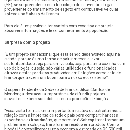
O jornalista Vinicius Mecenas, da Record Nordeste, de Aracaju
(SE), se surpreendeu com a tecnologia de conversão do gás
proveniente do tratamento de esgoto em combustível veicular
aplicada na Sabesp de Franca.
Para ele é um privilégio ter contato com esse tipo de projeto,
absorver informações e levar conhecimento à população.
Surpresa com o projeto
“É um projeto sensacional que está sendo desenvolvido aqui na
cidade, porque é uma forma de poluir menos e levar
sustentabilidade seja para um veículo, seja para uma cozinha com
uso do biogás, ou seja, são várias utilidades e funcionalidades
através destes produtos produzidos em Estações como esta de
Franca que trazem um boom para o nosso ecossistema”.
O superintendente da Sabesp de Franca, Gilson Santos de
Mendonça, destacou a importância de difundir projetos
inovadores e bem sucedidos como a produção de biogás.
“Essa visita foi mais uma importante iniciativa de estreitarmos a
relação com a imprensa de todo o país para compartilhar essa
experiência extraordinária, que permite à Sabesp transformar um
problema em solução, transformar resíduo em produto. Com o
biogás já contabilizamos uma economia estimada de R$ 500 mil