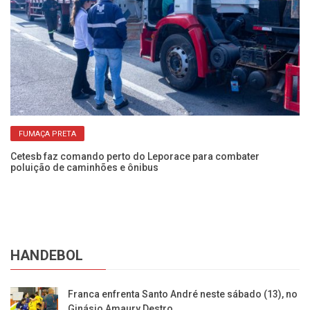
FUMAÇA PRETA
Cetesb faz comando perto do Leporace para combater
Ve
poluição de caminhões e ônibus
ca
HANDEBOL
Franca enfrenta Santo André neste sábado (13), no
Ginásio Amaury Destro