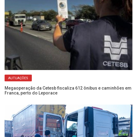
AUTUAÇÕES
de
Megaoperação da Cetesb fiscaliza 612 ônibus e caminhões em
De
Franca, perto do Leporace
re