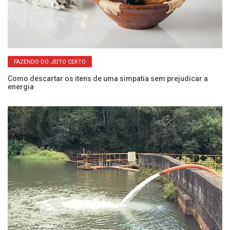
FAZENDO DO JEITO CERTO
Como descartar os itens de uma simpatia sem prejudicar a
Fo
energia
c