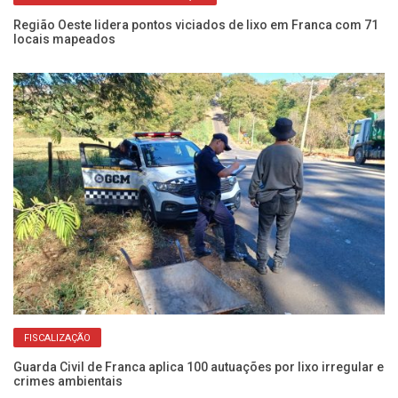
Região Oeste lidera pontos viciados de lixo em Franca com 71
Úl
locais mapeados
sa
FISCALIZAÇÃO
ão
Guarda Civil de Franca aplica 100 autuações por lixo irregular e
De
crimes ambientais
de