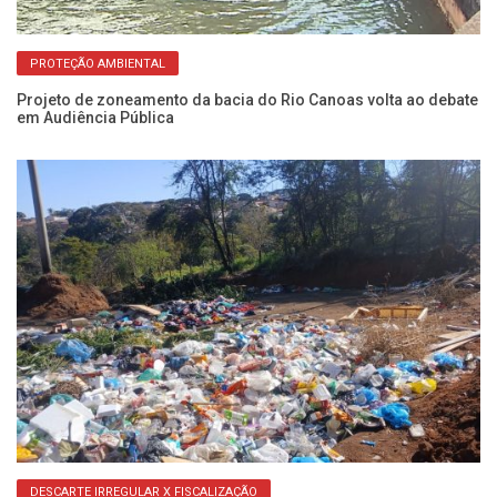
PROTEÇÃO AMBIENTAL
Projeto de zoneamento da bacia do Rio Canoas volta ao debate
Fl
em Audiência Pública
co
DESCARTE IRREGULAR X FISCALIZAÇÃO