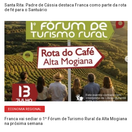
de
Santa Rita: Padre de Cássia destaca Franca como parte da rota
60
de fé para o Santuário
e 
ECONOMIA REGIONAL
s
Franca vai sediar o 1º Fórum de Turismo Rural da Alta Mogiana
No
na próxima semana
pa