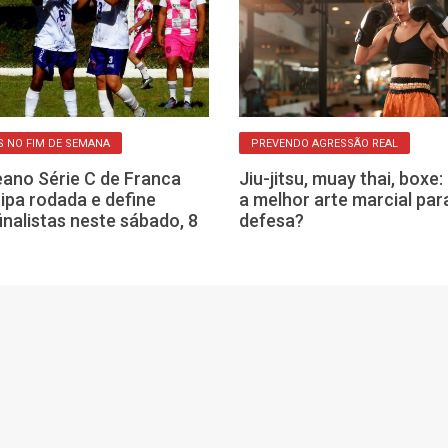
 NO FIM DE SEMANA
PREVENDO AGRESSÃO REAL
ano Série C de Franca
Jiu-jitsu, muay thai, boxe:
ipa rodada e define
a melhor arte marcial par
inalistas neste sábado, 8
defesa?