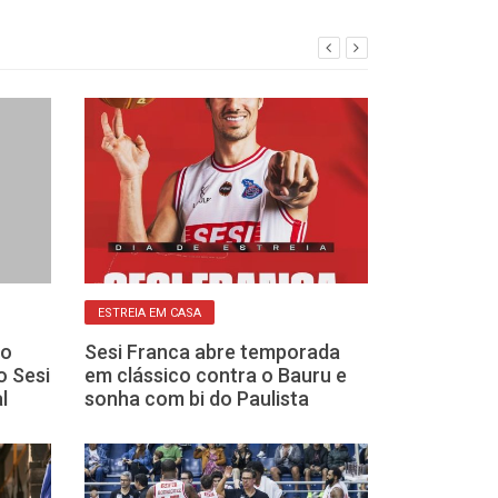
ESTREIA EM CASA
BASQUETE CAMPEÃ
do
Sesi Franca abre temporada
Campeonato P
o Sesi
em clássico contra o Bauru e
nesta quarta 
l
sonha com bi do Paulista
em busca do 