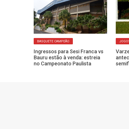
BASQUETE CAMPEÃO
JOGOS
Ingressos para Sesi Franca vs
Varze
ista de
Bauru estão à venda: estreia
antec
a na próxima
no Campeonato Paulista
semif
ca busca o bi