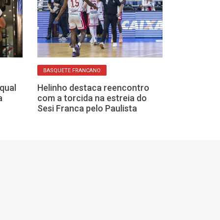
BASQUETE FRANCANO
BASQUETE EM FRA
 qual
Helinho destaca reencontro
Sesi Franca t
a
com a torcida na estreia do
domínio no Pau
Sesi Franca pelo Paulista
conquistar o 