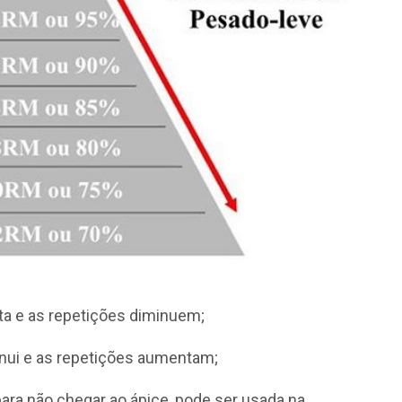
a e as repetições diminuem;
ui e as repetições aumentam;
ra não chegar ao ápice, pode ser usada na