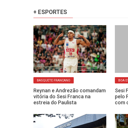
+ ESPORTES
BASQUETE FRANCANO
BOA E
a: calistenia
Reynan e Andrezão comandam
Sesi 
s dispensam
vitória do Sesi Franca na
pelo 
cional
estreia do Paulista
com o