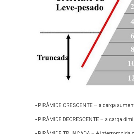
⦁ PIRÂMIDE CRESCENTE – a carga aument
⦁ PIRÂMIDE DECRESCENTE – a carga dimin
⦁ PIRÂMIDE TRUNCADA – é interrompida pa